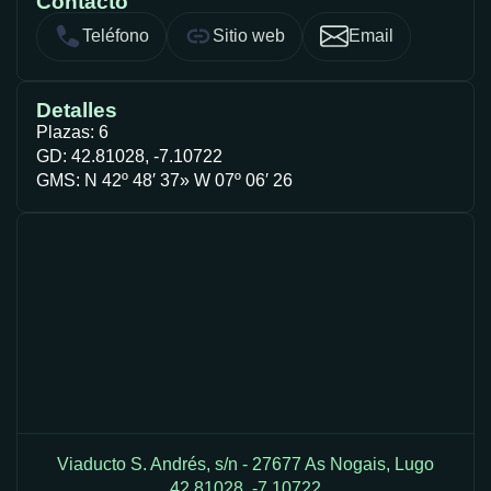
Contacto
Teléfono
Sitio web
Email
Detalles
Plazas: 6
GD: 42.81028, -7.10722
GMS: N 42º 48′ 37» W 07º 06′ 26
Viaducto S. Andrés, s/n - 27677 As Nogais, Lugo
42.81028, -7.10722