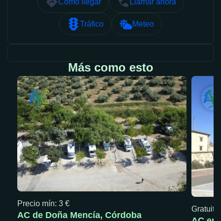
Cómo llegar
Llamar ahora
Tráfico
Meteo
Más como esto
Precio mín: 3 €
Gratuita
AC de Doña Mencía, Córdoba
AC en 