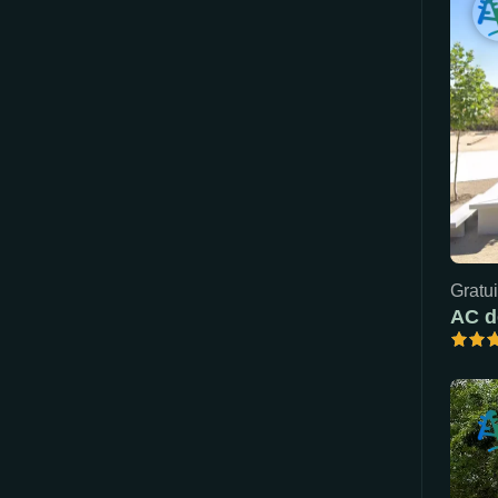
Gratui
AC d