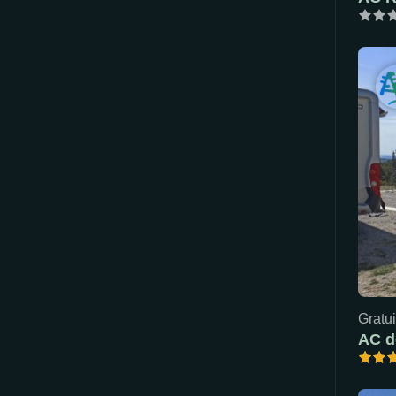
Gratui
AC d