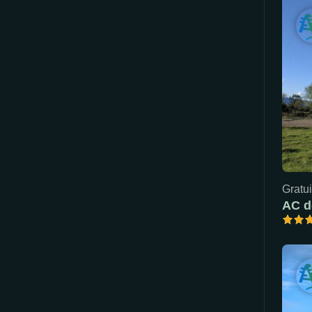
Gratui
AC d