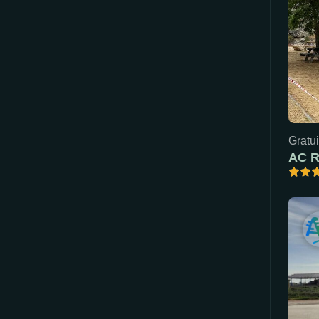
Gratui
AC R