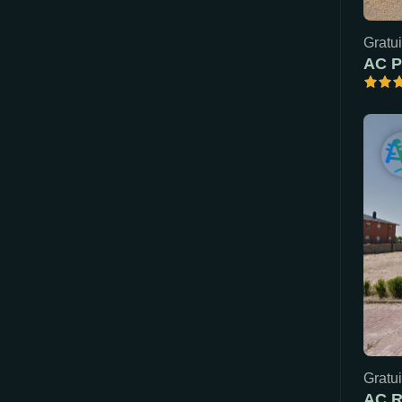
Gratui
AC P
Gratui
AC R