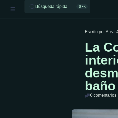
Búsqueda rápida
⌘+K
Escrito por Area
La C
inter
desmo
baño
0 comentarios