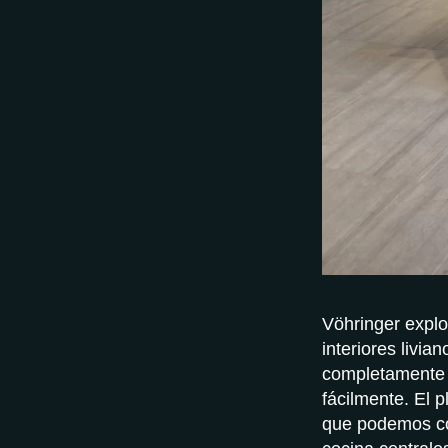
Vöhringer explo
interiores livi
completamente f
fácilmente. El 
que podemos co