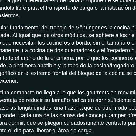
s. La gran diferencia es que cada componente se quita
ándola libre para el transporte de carga o la instalación de
asientos.
lar fundamental del trabajo de Vöhringer es la cocina p
icada. Al igual que los otros módulos, se adhiere a los rie
o que necesitan los cocineros a bordo, sin el tamaño o e
manente. La cocina de dos quemadores y el fregadero h
a todo el ancho de la encimera, por lo que los cocineros
de la encimera abatible y la tapa de la cocina/fregadero 
gorífico en el extremo frontal del bloque de la cocina se 
exterior.
cina compacto no llega a lo que los gourmets en movimi
 ventaja de reducir su tamaño radica en abrir suficiente 
aseras longitudinales, una hazaña que de otro modo pod
grande. Cada una de las camas del ConceptCamper ofr
ara dormir, que se pliegan cuidadosamente contra la par
te el día para liberar el área de carga.