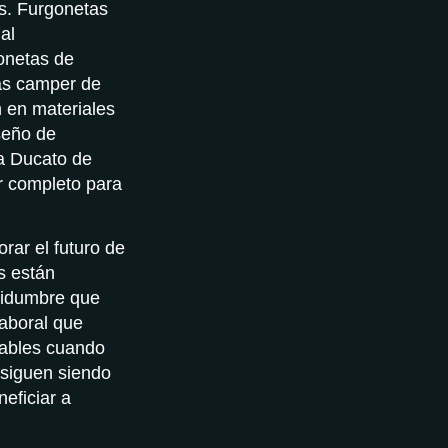
s. Furgonetas
al
gonetas de
las camper de
 en materiales
seño de
a Ducato de
r completo para
rar el futuro de
s están
rtidumbre que
laboral que
tables cuando
 siguen siendo
eficiar a