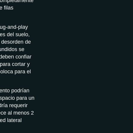
 completamente
 filas
lug-and-play
les del suelo,
l desorden de
undidos se
 deben confiar
para cortar y
coloca para el
ento podrían
espacio para un
ría requerir
ece al menos 2
ed lateral