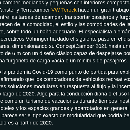
n cámper medianas y pequeñas con interiores compacto
Vanster y Terracamper
VW Terock
hacen un gran trabajo 
ntre las tareas de acampar, transportar pasajeros y fur
arecen de la comodidad, el estilo y las comodidades de 
o, sobre todo un baño adecuado. El especialista alemán
recreativos Vöhringer ha dado el siguiente paso en el di
res, dimensionando su ConceptCamper 2021 hasta un
o de 6 m con un diseño clásico capaz de despejarse po
una furgoneta de carga vacía o un minibus de pasajeros.
zó la pandemia Covid-19 como punto de partida para explo
 afirmando que los compradores de vehículos recreativo
s soluciones modulares en respuesta al flujo y la ince
o largo de 2020. Algo para la conducción diaria o el uso 
ne como un turismo de vacaciones durante tiempos ines
 hoteles y los espacios grandes y abarrotados en general
, parece ser el tipo exacto de modularidad que podría ben
ores a partir de 2020.