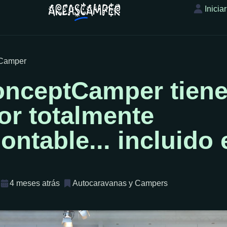
Inicia
sCamper
onceptCamper tiene
ior totalmente
ntable... incluido 
4 meses atrás
Autocaravanas y Campers