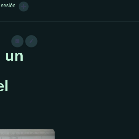
r sesión
 un
el