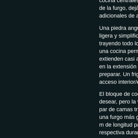
cocina centrale
de la furgo, dej
adicionales de 
Una piedra angu
ligera y simplif
trayendo todo l
una cocina per
extienden casi 
en la extensión 
preparar. Un fri
acceso interior/
El bloque de co
desear, pero la
par de camas tr
una furgo más 
m de longitud p
respectiva duran