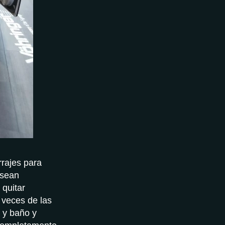
rrajes para
 sean
 quitar
 veces de las
 y baño y