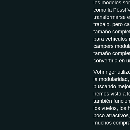
los modelos so
como la Pössl 
transformarse e
trabajo, pero c
tamaño complet
para vehículos 
campers modula
tamaño complet
convertirla en 
Vöhringer utili
la modularidad,
buscando mejore
hemos visto a l
también funcio
los vuelos, los
poco atractivos
muchos comprad