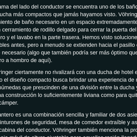
cama del lado del conductor se encuentra uno de los ba
ucha más compactos que jamás hayamos visto. Vöhrin
miento de baño necesario en un espacio extremadament
cerramiento de rodillo delgado para cerrar la puerta del 
ro y el lavabo en la parte trasera. Hemos visto solucione
bles antes, pero a menudo se extienden hacia el pasillo 
o necesario (algo que también podría ser más óptimo qu
o a hombro de aquí).
inger ciertamente no rivalizará con una ducha de hotel 
o el diseño compacto busca brindar una experiencia de 
húmedas que prescinden de una división entre la ducha y
 construcción lo suficientemente liviana como para quit
 cámper.
ntero es una combinación sencilla y familiar de dos asi
inturones de seguridad, mesa de comedor extraíble y as
a cabina del conductor. Vöhringer también menciona la p