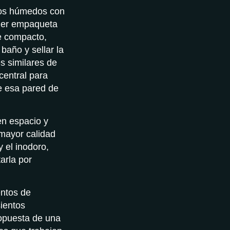
ños húmedos con
ger empaqueta
e compacto,
baño y sellar la
s similares de
central para
e esa pared de
en espacio y
mayor calidad
 el inodoro,
arla por
entos de
ientos
ropuesta de una