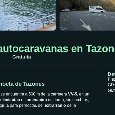
autocaravanas en Tazon
Gratuita
Det
Pla
rnocta de Tazones
GD:
GMS
 se encuentra a 500 m de la carretera
VV-5
, en un
elimitadas
e
iluminación
nocturna, sin sombras,
quila
para pernoctar, del
extrarradio
de la