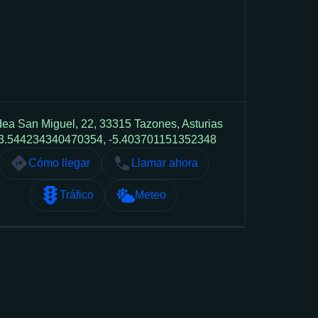
dea San Miguel, 22, 33315 Tazones, Asturias
3.544234340470354, -5.403701151352348
Cómo llegar
Llamar ahora
Tráfico
Meteo