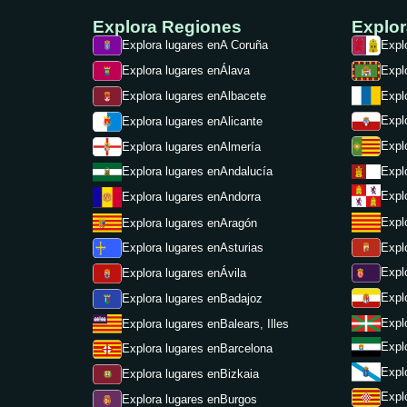
Explora Regiones
Explo
Explora lugares en
A Coruña
Expl
Explora lugares en
Álava
Expl
Explora lugares en
Albacete
Expl
Expl
Explora lugares en
Alicante
Expl
Explora lugares en
Almería
Expl
Explora lugares en
Andalucía
Expl
Explora lugares en
Andorra
Expl
Explora lugares en
Aragón
Expl
Explora lugares en
Asturias
Expl
Explora lugares en
Ávila
Expl
Explora lugares en
Badajoz
Expl
Explora lugares en
Balears, Illes
Expl
Explora lugares en
Barcelona
Expl
Explora lugares en
Bizkaia
Expl
Explora lugares en
Burgos