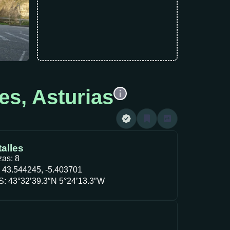
es, Asturias
alles
zas: 8
 43.544245, -5.403701
: 43°32’39.3″N 5°24’13.3″W