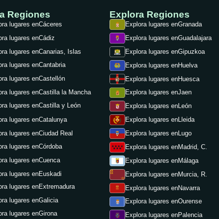
ra Regiones
Explora Regiones
ora lugares en
Cáceres
Explora lugares en
Granada
ora lugares en
Cádiz
Explora lugares en
Guadalajara
ora lugares en
Canarias, Islas
Explora lugares en
Gipuzkoa
ora lugares en
Cantabria
Explora lugares en
Huelva
ora lugares en
Castellón
Explora lugares en
Huesca
ora lugares en
Castilla la Mancha
Explora lugares en
Jaen
ora lugares en
Castilla y León
Explora lugares en
León
ora lugares en
Catalunya
Explora lugares en
Lleida
ora lugares en
Ciudad Real
Explora lugares en
Lugo
ora lugares en
Córdoba
Explora lugares en
Madrid, C.
ora lugares en
Cuenca
Explora lugares en
Málaga
ora lugares en
Euskadi
Explora lugares en
Murcia, R.
ora lugares en
Extremadura
Explora lugares en
Navarra
ora lugares en
Galicia
Explora lugares en
Ourense
ora lugares en
Girona
Explora lugares en
Palencia