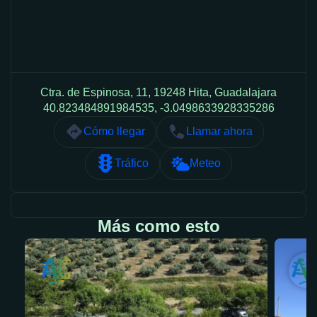
Ctra. de Espinosa, 11, 19248 Hita, Guadalajara
40.823484891984535, -3.0498633928335286
Cómo llegar
Llamar ahora
Tráfico
Meteo
Más como esto