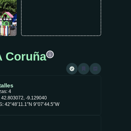
A Coruña
alles
zas: 4
 42.803072, -9.129040
: 42°48’11.1″N 9°07’44.5″W