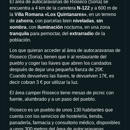
El área de autocaravanas de Rioseco (Soria) se
encuentra a 4 km de la carretera
N-122
y a 600 m de
la
Villa Romana «Los Quintanares»
, en un terreno
de
zahorra
, con parcelas bien
niveladas
,
sin
sombra
, con
iluminación
nocturna, en una zona
tranquila
para pernoctar, del
extrarradio
de la
población.
Los que quieran acceder al área de autocaravanas de
Rioseco (Soria), tienen que ir al restaurante del
pueblo y coger las llaves que abren los candados
después de dejar una pequeña fianza de 20€.
Cuando devuelves las llaves, te devuelven 17€, es
decir cobran 3 € por utilizar la luz.
El área camper Rioseco tiene mesas de picnic con
fuente, alumbrado y a un paso del pueblo.
Rioseco es un pueblo de unos 130 habitantes que
cuenta con los servicios de hostelería, tienda,
panadería, farmacia y consultorio médico, disponibles
a unos 300 metros del área de autocaravanas.