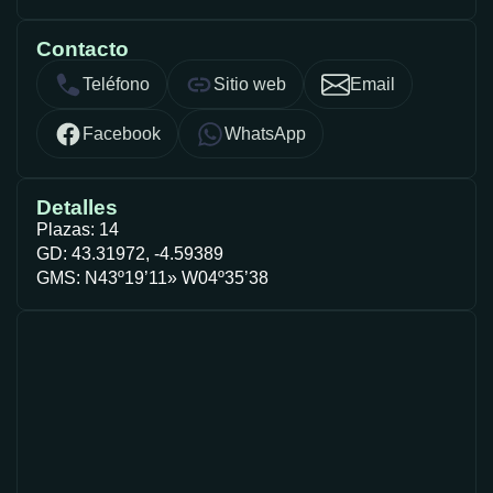
Contacto
Teléfono
Sitio web
Email
Facebook
WhatsApp
Detalles
Plazas: 14
GD: 43.31972, -4.59389
GMS: N43º19’11» W04º35’38