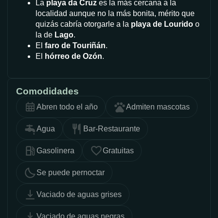
La
playa da Cruz
es la más cercana a la
localidad aunque no la más bonita, mérito que
quizás cabría otorgarle a la
playa de Lourido
o
la de
Lago
.
El
faro de Touriñán
.
El
hórreo de Ozón
.
Comodidades
Abren todo el año
Admiten mascotas
Agua
Bar-Restaurante
Gasolinera
Gratuitas
Se puede pernoctar
Vaciado de aguas grises
Vaciado de aguas negras