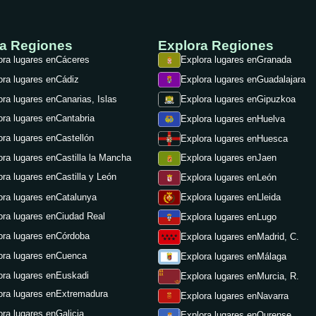
ra Regiones
Explora Regiones
ora lugares en
Cáceres
Explora lugares en
Granada
ora lugares en
Cádiz
Explora lugares en
Guadalajara
ora lugares en
Canarias, Islas
Explora lugares en
Gipuzkoa
ora lugares en
Cantabria
Explora lugares en
Huelva
ora lugares en
Castellón
Explora lugares en
Huesca
ora lugares en
Castilla la Mancha
Explora lugares en
Jaen
ora lugares en
Castilla y León
Explora lugares en
León
ora lugares en
Catalunya
Explora lugares en
Lleida
ora lugares en
Ciudad Real
Explora lugares en
Lugo
ora lugares en
Córdoba
Explora lugares en
Madrid, C.
ora lugares en
Cuenca
Explora lugares en
Málaga
ora lugares en
Euskadi
Explora lugares en
Murcia, R.
ora lugares en
Extremadura
Explora lugares en
Navarra
ora lugares en
Galicia
Explora lugares en
Ourense