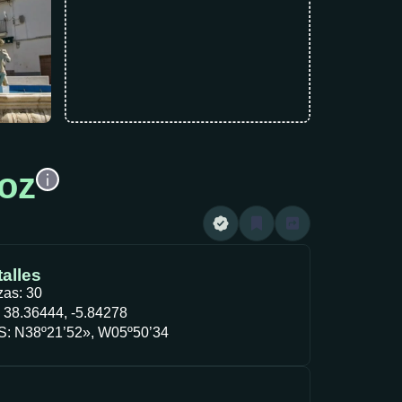
joz
alles
zas: 30
 38.36444, -5.84278
: N38º21’52», W05º50’34