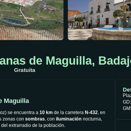
anas de Maguilla, Bada
Gratuita
Det
Pla
e Maguilla
GD:
GMS
joz) se encuentra a
10 km
de la carretera
N-432
, en
as zonas con
sombras
, con
iluminación
nocturna,
 del extrarradio de la población.