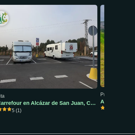
Precio mín: 18 €
ita
AC Pola de S
AC Carrefour en Alcázar de San Juan, Ciudad Real
5 (1)
5 (1)