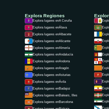
Explora Regiones
Explo
Explora lugares en
A Coruña
Expl
Explora lugares en
Álava
Expl
Explora lugares en
Albacete
Expl
Expl
Explora lugares en
Alicante
Expl
Explora lugares en
Almería
Expl
Explora lugares en
Andalucía
Expl
Explora lugares en
Andorra
Expl
Explora lugares en
Aragón
Expl
Explora lugares en
Asturias
Expl
Explora lugares en
Ávila
Expl
Explora lugares en
Badajoz
Expl
Explora lugares en
Balears, Illes
Expl
Explora lugares en
Barcelona
Expl
Explora lugares en
Bizkaia