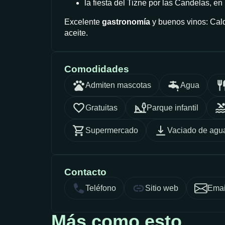
la fiesta del Tizne por las Candelas, en
Excelente
gastronomía
y buenos vinos: Cald
aceite.
Comodidades
Admiten mascotas
Agua
Gratuitas
Parque infantil
Supermercado
Vaciado de agua
Contacto
Teléfono
Sitio web
Emai
Más como esto