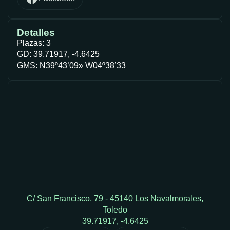
Detalles
Plazas: 3
GD: 39.71917, -4.6425
GMS: N39º43’09» W04º38’33
C/ San Francisco, 79 - 45140 Los Navalmorales,
Toledo
39.71917, -4.6425