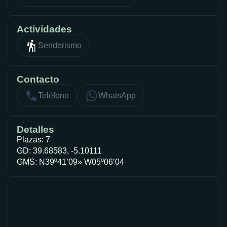
Actividades
Senderismo
Contacto
Teléfono
WhatsApp
Detalles
Plazas: 7
GD: 39.68583, -5.10111
GMS: N39º41’09» W05º06’04