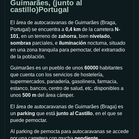
Guimarães, (junto al
castillo)Portugal
El área de autocaravanas de Guimarães (Braga,
Portugal) se encuentra a
0,4 km
de la carretera
N-
101
, en un terreno de
zahorra
, bien
nivelado
,
sombras
parciales, e
iluminación
nocturna, situado
en una zona tranquila para pernoctar, del extrarradio
de la población.
Guimarães es un pueblo de unos
60000
habitantes
que cuenta con los servicios de hostelería,
supermercados, panadería, gasolinera, farmacia,
estanco, bancos, centro de salud, etc, disponibles a
unos
500 m
del área cámper.
El área de autocaravanas de Guimarães (Braga) es
un
parking
que está
junto al Castillo
, en el que se
puede pernoctar.
Al parking de pernocta para autocaravanas se accede
por una carretera con mucha
pendiente
.