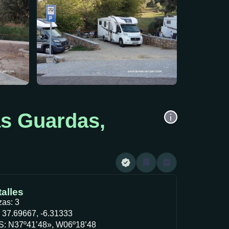
as Guardas,
alles
zas: 3
 37.69667, -6.31333
: N37º41’48», W06º18’48