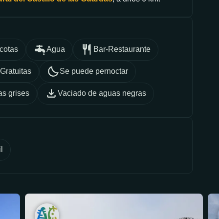
cotas
Agua
Bar-Restaurante
Gratuitas
Se puede pernoctar
s grises
Vaciado de aguas negras
l