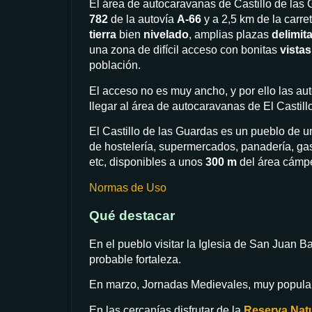
El área de autocaravanas de Castillo de las 
782
de la autovía
A-66
y a 2,5 km de la carre
tierra
bien
nivelado
, amplias plazas
delimit
una zona de difícil acceso con bonitas
vistas
población.
El acceso no es muy ancho, y por ello las au
llegar al área de autocaravanas de El Castill
El Castillo de las Guardas es un pueblo de 
de hostelería, supermercados, panadería, gas
etc, disponibles a unos
300 m
del área cámpe
Normas de Uso
Qué destacar
En el pueblo visitar la Iglesia de San Juan Bau
probable fortaleza.
En marzo, Jornadas Medievales, muy popula
En las cercanías disfrutar de la
Reserva Natu