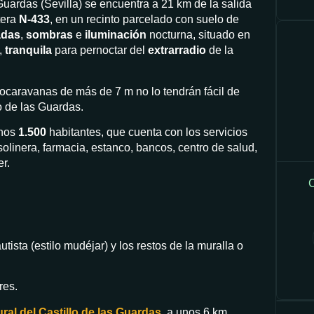
Guardas (Sevilla) se encuentra a 21 km de la salida
tera
N-433
, en un recinto parcelado con suelo de
adas
,
sombras
e
iluminación
nocturna, situado en
,
tranquila
para pernoctar del
extrarradio
de la
tocaravanas de más de 7 m no lo tendrán fácil de
o de las Guardas.
unos
1.500
habitantes, que cuenta con los servicios
olinera, farmacia, estanco, bancos, centro de salud,
r.
C
tista (estilo mudéjar) y los restos de la muralla o
res.
ral del Castillo de las Guardas
, a unos 6 km.