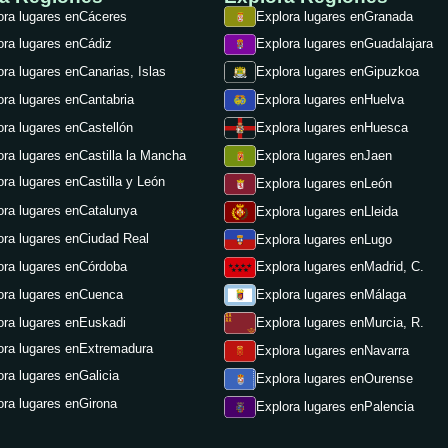
ora lugares en
Cáceres
Explora lugares en
Granada
ora lugares en
Cádiz
Explora lugares en
Guadalajara
ora lugares en
Canarias, Islas
Explora lugares en
Gipuzkoa
ora lugares en
Cantabria
Explora lugares en
Huelva
ora lugares en
Castellón
Explora lugares en
Huesca
ora lugares en
Castilla la Mancha
Explora lugares en
Jaen
ora lugares en
Castilla y León
Explora lugares en
León
ora lugares en
Catalunya
Explora lugares en
Lleida
ora lugares en
Ciudad Real
Explora lugares en
Lugo
ora lugares en
Córdoba
Explora lugares en
Madrid, C.
ora lugares en
Cuenca
Explora lugares en
Málaga
ora lugares en
Euskadi
Explora lugares en
Murcia, R.
ora lugares en
Extremadura
Explora lugares en
Navarra
ora lugares en
Galicia
Explora lugares en
Ourense
ora lugares en
Girona
Explora lugares en
Palencia