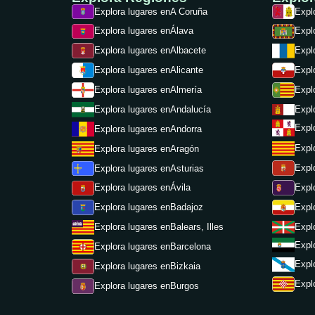
Explora lugares en
A Coruña
Expl
Explora lugares en
Álava
Expl
Explora lugares en
Albacete
Expl
Expl
Explora lugares en
Alicante
Expl
Explora lugares en
Almería
Expl
Explora lugares en
Andalucía
Expl
Explora lugares en
Andorra
Expl
Explora lugares en
Aragón
Expl
Explora lugares en
Asturias
Expl
Explora lugares en
Ávila
Expl
Explora lugares en
Badajoz
Expl
Explora lugares en
Balears, Illes
Expl
Explora lugares en
Barcelona
Expl
Explora lugares en
Bizkaia
Expl
Explora lugares en
Burgos