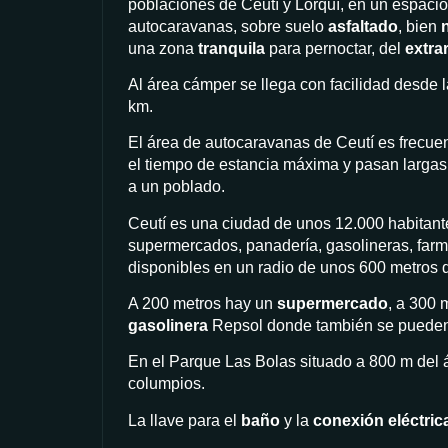
poblaciones de Ceutí y Lorquí, en un espaci
autocaravanas, sobre suelo
asfaltado
, bien
una zona
tranquila
para pernoctar, del
extra
Al área cámper se llega con facilidad desde l
km.
El área de autocaravanas de Ceutí es frecuen
el tiempo de estancia máxima y pasan larga
a un poblado.
Ceutí es una ciudad de unos 12.000 habitante
supermercados, panadería, gasolineras, farma
disponibles en un radio de unos 600 metros 
A 200 metros hay un
supermercado
, a 300
gasolinera
Repsol donde también se puede
En el Parque Las Bolas situado a 800 m del
columpios.
La llave para el
baño
y la
conexión eléctric