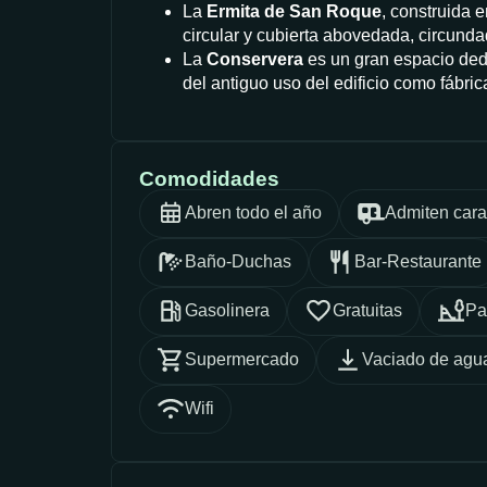
La
Ermita de San Roque
, construida 
circular y cubierta abovedada, circund
La
Conservera
es un gran espacio ded
del antiguo uso del edificio como fábri
Comodidades
Abren todo el año
Admiten car
Baño-Duchas
Bar-Restaurante
Gasolinera
Gratuitas
Pa
Supermercado
Vaciado de agua
Wifi