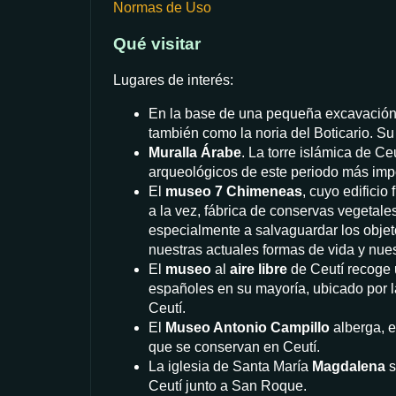
Normas de Uso
Qué visitar
Lugares de interés:
En la base de una pequeña excavación
también como la noria del Boticario. Su
Muralla Árabe
. La torre islámica de Ce
arqueológicos de este periodo más imp
El
museo 7
Chimeneas
, cuyo edifici
a la vez, fábrica de conservas vegetales 
especialmente a salvaguardar los objet
nuestras actuales formas de vida y nues
El
museo
al
aire libre
de Ceutí recoge 
españoles en su mayoría, ubicado por la
Ceutí.
El
Museo Antonio Campillo
alberga, e
que se conservan en Ceutí.
La iglesia de Santa María
Magdalena
s
Ceutí junto a San Roque.