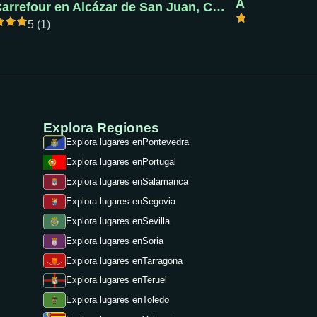
AC Pola de S
AC Carrefour en Alcázar de San Juan, Ciudad Real
5 (1)
5 (1)
Explora Regiones
Explora lugares en
Pontevedra
Explora lugares en
Portugal
Explora lugares en
Salamanca
Explora lugares en
Segovia
Explora lugares en
Sevilla
Explora lugares en
Soria
Explora lugares en
Tarragona
Explora lugares en
Teruel
Explora lugares en
Toledo