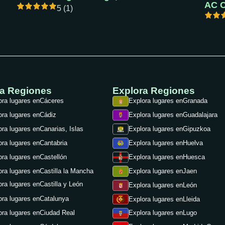
5 (1)
ra Regiones
Explora Regiones
ora lugares en
Cáceres
Explora lugares en
Granada
ora lugares en
Cádiz
Explora lugares en
Guadalajara
ora lugares en
Canarias, Islas
Explora lugares en
Gipuzkoa
ora lugares en
Cantabria
Explora lugares en
Huelva
ora lugares en
Castellón
Explora lugares en
Huesca
ora lugares en
Castilla la Mancha
Explora lugares en
Jaen
ora lugares en
Castilla y León
Explora lugares en
León
ora lugares en
Catalunya
Explora lugares en
Lleida
ora lugares en
Ciudad Real
Explora lugares en
Lugo