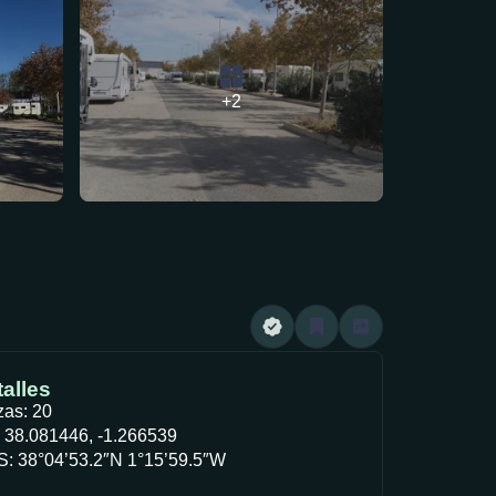
+2
alles
zas: 20
 38.081446, -1.266539
: 38°04’53.2″N 1°15’59.5″W