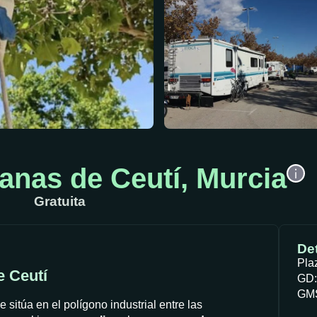
anas de Ceutí, Murcia
Gratuita
Det
Pla
e Ceutí
GD:
GMS
 sitúa en el polígono industrial entre las