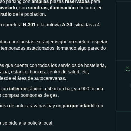
oso parking con
amplias
plazas
reservadas
para
nivelado
, con
sombras
,
iluminación
nocturna, en
rradio
de la población.
a carretera
N-301
o la autovía
A-30
, situadas a 4
tada por turistas extranjeros que no suelen respetar
s temporadas estacionados, formando algo parecido
s que cuenta con todos los servicios de hostelería,
C.
cia, estanco, bancos, centro de salud, etc,
desde el área de autocaravanas.
 m un
taller
mecánico, a 50 m un bar, y a 900 m una
n comprar bombonas de gas.
 área de autocaravanas hay un
parque infantil
con
a
se pide a la policía local.