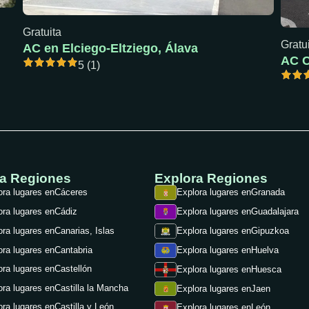
Gratuita
Gratu
AC en Elciego-Eltziego, Álava
5 (1)
ra Regiones
Explora Regiones
ora lugares en
Cáceres
Explora lugares en
Granada
ora lugares en
Cádiz
Explora lugares en
Guadalajara
ora lugares en
Canarias, Islas
Explora lugares en
Gipuzkoa
ora lugares en
Cantabria
Explora lugares en
Huelva
ora lugares en
Castellón
Explora lugares en
Huesca
ora lugares en
Castilla la Mancha
Explora lugares en
Jaen
ora lugares en
Castilla y León
Explora lugares en
León