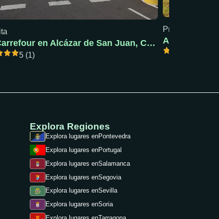
Precio mín: 18 €
ita
AC Pola de S
AC Carrefour en Alcázar de San Juan, Ciudad Real
5 (1)
5 (1)
Explora Regiones
Explora lugares en
Pontevedra
Explora lugares en
Portugal
Explora lugares en
Salamanca
Explora lugares en
Segovia
Explora lugares en
Sevilla
Explora lugares en
Soria
Explora lugares en
Tarragona