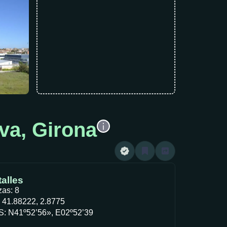
va, Girona
alles
zas: 8
 41.88222, 2.8775
: N41º52’56», E02º52’39