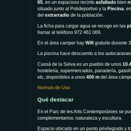
65
, en un espacioso recinto
asfaltado
bien
n
situado junto al Polideportivo y la
Piscina
, e
del
extrarradio
de la población.
La ficha para cargar agua se recoge en las
p
llamar al teléfono 972 461 069.
En el área camper hay
Wifi
gratuito durante 
La piscina hace descuento a los autocaravan
Cassà de la Selva es un pueblo de unos
10.
hostelería, supermercados, panadería, gasoli
etc, disponibles a unos
400 m
del área cámpe
Normas de Uso
Qué destacar
En el Parc de les Arts Contemporànies se pu
complementarios: naturaleza y escultura.
Espacio ubicado en un punto privilegiado y tra