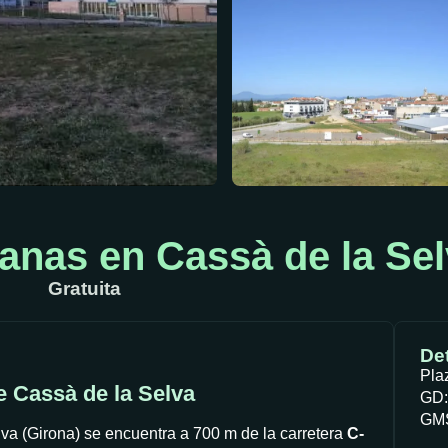
anas en Cassà de la Sel
Gratuita
Det
Pla
e Cassà de la Selva
GD:
GMS
va (Girona) se encuentra a 700 m de la carretera
C-