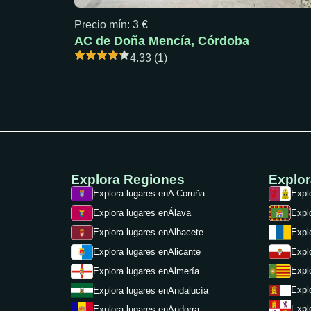
Precio mín: 3 €
AC de Doña Mencía, Córdoba
4.33 (1)
Explora Regiones
Explo
Explora lugares en
A Coruña
Expl
Explora lugares en
Álava
Expl
Explora lugares en
Albacete
Expl
Expl
Explora lugares en
Alicante
Expl
Explora lugares en
Almería
Expl
Explora lugares en
Andalucía
Expl
Explora lugares en
Andorra