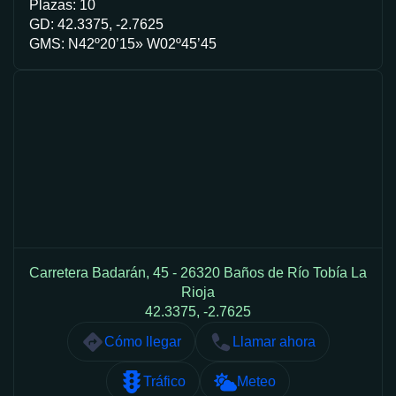
Plazas: 10
GD: 42.3375, -2.7625
GMS: N42º20’15» W02º45’45
Carretera Badarán, 45 - 26320 Baños de Río Tobía La
Rioja
42.3375, -2.7625
Cómo llegar
Llamar ahora
Tráfico
Meteo