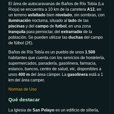
El área de autocaravanas de Baños de Río Tobía (La
Rioja) se encuentra a 10 km de la carretera
A12
, en
un terreno
asfaltado
bien
nivelado
, sin sombras, con
iluminación
nocturna, situado al
lado
de las
piscinas
y del
campo
de
futbol
, en una zona
tranquila
para pernoctar, del
extrarradio
de la
población. Se pueden utilizar las
duchas
del campo
de fútbol (2€).
Baños de Río Tobía es un pueblo de unos
1.500
habitantes que cuenta con los servicios de hostelería,
supermercados, panadería, gasolinera, farmacia,
estanco, bancos, centro de salud, etc, disponibles a
unos
400 m
del área cámper. La
gasolinera
está a 1
km del área camper.
Normas de Uso
Qué destacar
La Iglesia de
San Pelayo
es un edificio de sillería,