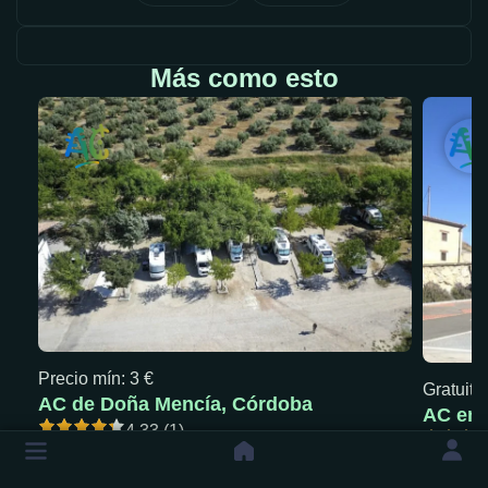
Más como esto
Precio mín: 3 €
Gratuita
AC de Doña Mencía, Córdoba
AC en 
4.33 (1)