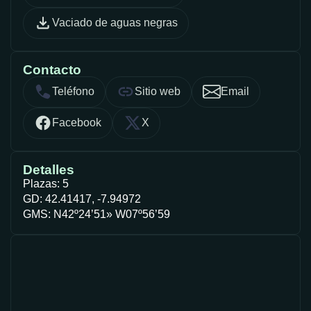
Vaciado de aguas negras
Contacto
Teléfono
Sitio web
Email
Facebook
X
Detalles
Plazas: 5
GD: 42.41417, -7.94972
GMS: N42º24’51» W07º56’59