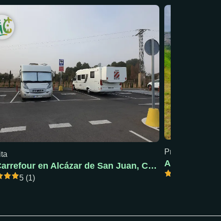
Precio mín: 18 €
ita
AC Pola de S
AC Carrefour en Alcázar de San Juan, Ciudad Real
5 (1)
5 (1)