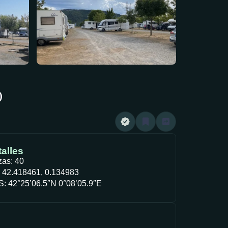
alles
zas: 40
 42.418461, 0.134983
: 42°25’06.5″N 0°08’05.9″E