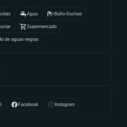
cotas
Agua
Baño-Duchas
octar
Supermercado
do de aguas negras
l
Facebook
Instagram