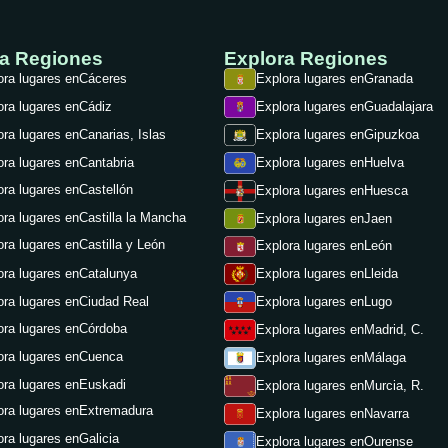
ra Regiones
Explora Regiones
ora lugares en
Cáceres
Explora lugares en
Granada
ora lugares en
Cádiz
Explora lugares en
Guadalajara
ora lugares en
Canarias, Islas
Explora lugares en
Gipuzkoa
ora lugares en
Cantabria
Explora lugares en
Huelva
ora lugares en
Castellón
Explora lugares en
Huesca
ora lugares en
Castilla la Mancha
Explora lugares en
Jaen
ora lugares en
Castilla y León
Explora lugares en
León
ora lugares en
Catalunya
Explora lugares en
Lleida
ora lugares en
Ciudad Real
Explora lugares en
Lugo
ora lugares en
Córdoba
Explora lugares en
Madrid, C.
ora lugares en
Cuenca
Explora lugares en
Málaga
ora lugares en
Euskadi
Explora lugares en
Murcia, R.
ora lugares en
Extremadura
Explora lugares en
Navarra
ora lugares en
Galicia
Explora lugares en
Ourense