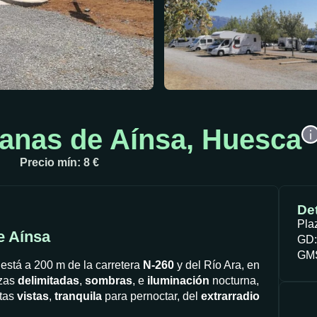
anas de Aínsa, Huesca
Precio mín: 8 €
Det
Pla
e Aínsa
GD:
GMS
está a 200 m de la carretera
N-260
y del Río Ara, en
zas
delimitadas
,
sombras
, e
iluminación
nocturna,
itas
vistas
,
tranquila
para pernoctar, del
extrarradio