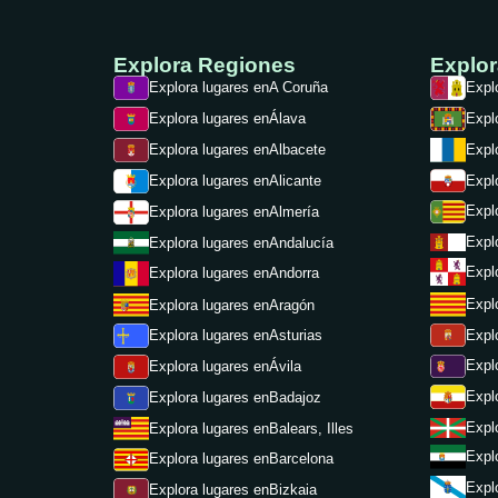
Explora Regiones
Explo
Explora lugares en
A Coruña
Expl
Explora lugares en
Álava
Expl
Explora lugares en
Albacete
Expl
Expl
Explora lugares en
Alicante
Expl
Explora lugares en
Almería
Expl
Explora lugares en
Andalucía
Expl
Explora lugares en
Andorra
Expl
Explora lugares en
Aragón
Expl
Explora lugares en
Asturias
Expl
Explora lugares en
Ávila
Expl
Explora lugares en
Badajoz
Expl
Explora lugares en
Balears, Illes
Expl
Explora lugares en
Barcelona
Expl
Explora lugares en
Bizkaia