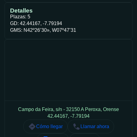
Detalles
Plazas: 5
GD: 42.44167, -7.79194
GMS: N42º26’30», W07º47’31
Campo da Feira, s/n - 32150 A Peroxa, Orense
42.44167, -7.79194
Cómo llegar
Llamar ahora