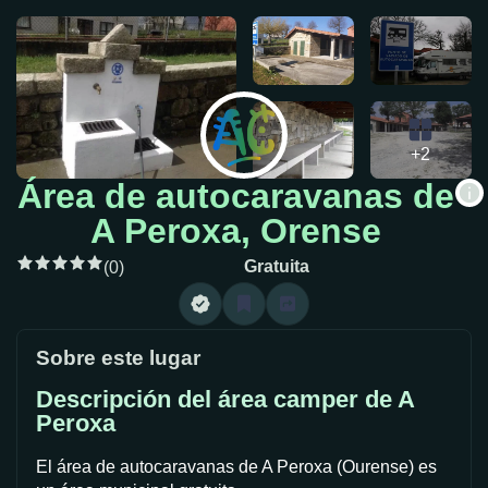
+2
Área de autocaravanas de
A Peroxa, Orense
Gratuita
(0)
Sobre este lugar
Descripción del área camper de A
Peroxa
El área de autocaravanas de A Peroxa (Ourense) es