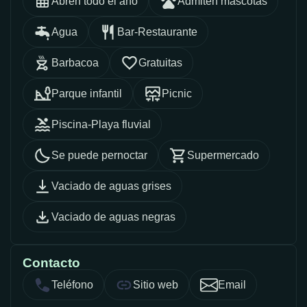
Abren todo el año
Admiten mascotas
Agua
Bar-Restaurante
Barbacoa
Gratuitas
Parque infantil
Picnic
Piscina-Playa fluvial
Se puede pernoctar
Supermercado
Vaciado de aguas grises
Vaciado de aguas negras
Contacto
Teléfono
Sitio web
Email