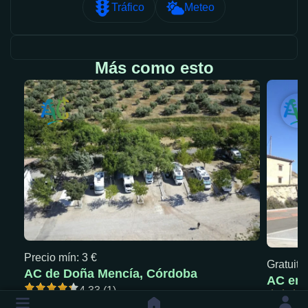
Tráfico
Meteo
Más como esto
Precio mín: 3 €
Gratuita
AC de Doña Mencía, Córdoba
AC en 
4.33 (1)