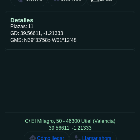
Detalles
Plazas: 11
GD: 39.56611, -1.21333
GMS: N39º33’58» W01º12’48
C/ El Milagro, 50 - 46300 Utiel (Valencia)
39.56611, -1.21333
Cómo llegar
Llamar ahora