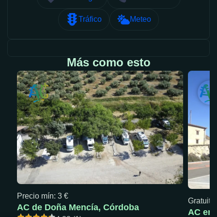
Tráfico
Meteo
Más como esto
Precio mín: 3 €
Gratuita
AC de Doña Mencía, Córdoba
AC en 