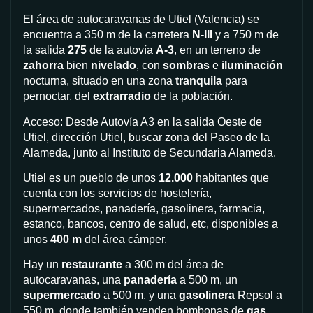
El área de autocaravanas de Utiel (Valencia) se
encuentra a 350 m de la carretera
N-III
y a 750 m de
la salida
275
de la autovía
A-3
, en un terreno de
zahorra
bien
nivelado
, con
sombras
e
iluminación
nocturna, situado en una zona
tranquila
para
pernoctar, del
extrarradio
de la población.
Acceso: Desde Autovía A3 en la salida Oeste de
Utiel, dirección Utiel, buscar zona del Paseo de la
Alameda, junto al Instituto de Secundaria Alameda.
Utiel es un pueblo de unos
12.000
habitantes que
cuenta con los servicios de hostelería,
supermercados, panadería, gasolinera, farmacia,
estanco, bancos, centro de salud, etc, disponibles a
unos
400 m
del área cámper.
Hay un
restaurante
a 300 m del área de
autocaravanas, una
panadería
a 500 m, un
supermercado
a 500 m, y una
gasolinera
Repsol a
550 m, donde también venden bombonas de
gas
.