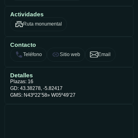
Actividades
Ruta monumental
Contacto
Teléfono
Sitio web
Email
Detalles
Plazas: 16
GD: 43.38278, -5.82417
GMS: N43º22’58» W05º49’27