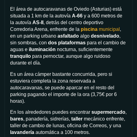
El área de autocaravanas de Oviedo (Asturias) está
situada a 1 km de la autovía
A-66
y a 600 metros de
la autovía
AS-II
, detrás del centro deportivo
Corredoria Arena, enfrente de la
piscina
municipal
,
en un parking urbano
asfaltado
algo
desnivelado
,
sin sombras, con
dos plataformas
para el cambio de
aguas e
iluminación
nocturna, suficientemente
tranquilo
para pernoctar, aunque algo ruidoso
durante el día.
Es un área cámper bastante concurrida, pero si
estuviera completa la zona reservada a
autocaravanas, se puede aparcar en el resto del
parking pagando el importe de la ora (3,75€ por 6
horas).
En los alrededores puedes encontrar
supermercado
,
bares
, panadería, sidrerías,
taller
mecánico enfrente,
taller de cambio de lunas, oficina de Correos, y una
lavandería
automática a 100 metros.