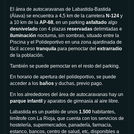
El área de autocaravanas de Labastida-Bastida
(Álava) se encuentra a 4,5 km de la carretera
N-124
y
a 10 km de la
AP-68
, en un parking
asfaltado
algo
desnivelado
con 4 plazas
reservadas
delimitadas e
iluminación
nocturna, sin sombras, situado entre la
Piscina y el Polideportivo en una zona ajardinada de
fácil acceso
tranquila
para pernoctar del
extrarradio
de la población.
También se puede pernoctar en el resto del parking.
En horario de apertura del polideportivo, se puede
acceder a los
baños
y duchas, previo pago.
En los alrededores del área de autocaravanas hay un
parque infantil
y aparatos de gimnasia al aire libre.
Labastida es un pueblo de unos
1.500
habitantes,
limítrofe con La Rioja, que cuenta con los servicios de
hostelería, supermercados, panadería, farmacia,
estanco, bancos, centro de salud, etc, disponibles a