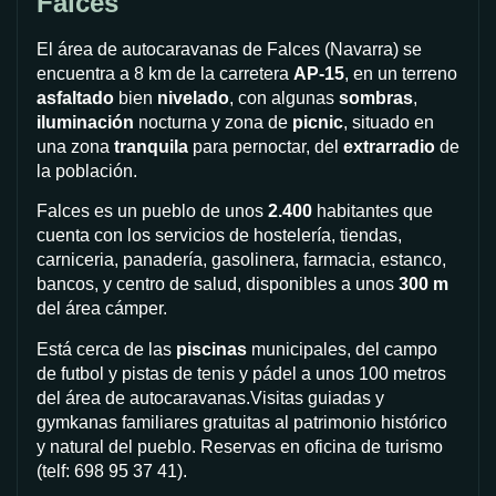
Falces
El área de autocaravanas de Falces (Navarra) se
encuentra a 8 km de la carretera
AP-15
, en un terreno
asfaltado
bien
nivelado
, con algunas
sombras
,
iluminación
nocturna y zona de
picnic
, situado en
una zona
tranquila
para pernoctar, del
extrarradio
de
la población.
Falces es un pueblo de unos
2.400
habitantes que
cuenta con los servicios de hostelería, tiendas,
carniceria, panadería, gasolinera, farmacia, estanco,
bancos, y centro de salud, disponibles a unos
300 m
del área cámper.
Está cerca de las
piscinas
municipales, del campo
de futbol y pistas de tenis y pádel a unos 100 metros
del área de autocaravanas.Visitas guiadas y
gymkanas familiares gratuitas al patrimonio histórico
y natural del pueblo. Reservas en oficina de turismo
(telf: 698 95 37 41).