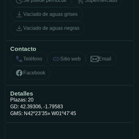
Se puede pernoctar
Supermercado
Vaciado de aguas grises
Vaciado de aguas negras
Contacto
Teléfono
Sitio web
Email
Facebook
Detalles
Plazas: 20
GD: 42.39306, -1.79583
GMS: N42º23’35» W01º47’45