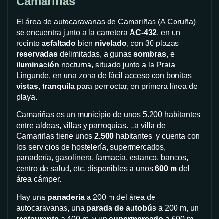
Camariñas
El área de autocaravanas de Camariñas (A Coruña)
se encuentra junto a la carretera
AC-432
, en un
recinto
asfaltado
bien
nivelado
, con 30 plazas
reservadas
delimitadas, algunas
sombras
, e
iluminación
nocturna, situado junto a la Praia
Lingunde, en una zona de fácil acceso con bonitas
vistas
,
tranquila
para pernoctar, en primera línea de
playa.
Camariñas es un municipio de unos 5.200 habitantes
entre aldeas, villas y parroquias. La villa de
Camariñas tiene unos
2.500
habitantes, y cuenta con
los servicios de hostelería, supermercados,
panadería, gasolinera, farmacia, estanco, bancos,
centro de salud, etc, disponibles a unos
600 m
del
área cámper.
Hay una
panadería
a 200 m del área de
autocaravanas, una
parada de autobús
a 200 m, un
restaurante
a 400 m, y un
supermercado
a 600 m.