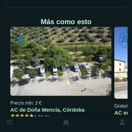
Más como esto
Precio mín: 3 €
Gratuita
AC de Doña Mencía, Córdoba
AC en 
4.33 (1)