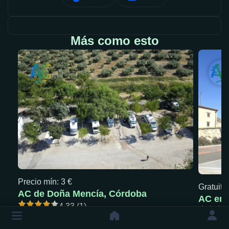
Más como esto
Precio mín: 3 €
Gratuita
AC de Doña Mencía, Córdoba
AC en 
4.33 (1)