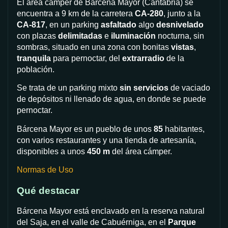
El área cámper de Barcena Mayor (Cantabria) se
encuentra a 9 km de la carretera
CA-280
, junto a la
CA-817
, en un parking
asfaltado
algo
desnivelado
con plazas
delimitadas
e
iluminación
nocturna, sin
sombras, situado en una zona con bonitas
vistas
,
tranquila
para pernoctar, del
extrarradio
de la
población.
Se trata de un parking mixto
sin servicios
de vaciado
de depósitos ni llenado de agua, en donde se puede
pernoctar.
Bárcena Mayor es un pueblo de unos
85
habitantes,
con varios restaurantes y una tienda de artesanía,
disponibles a unos
450 m
del área cámper.
Normas de Uso
Qué destacar
Bárcena Mayor está enclavado en la reserva natural
del Saja, en el valle de Cabuérniga, en el
Parque