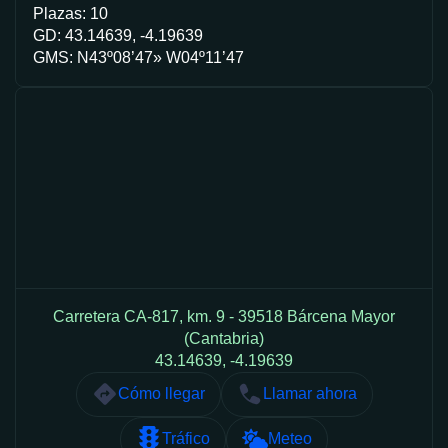
Plazas: 10
GD: 43.14639, -4.19639
GMS: N43º08’47» W04º11’47
Carretera CA-817, km. 9 - 39518 Bárcena Mayor
(Cantabria)
43.14639, -4.19639
Cómo llegar
Llamar ahora
Tráfico
Meteo