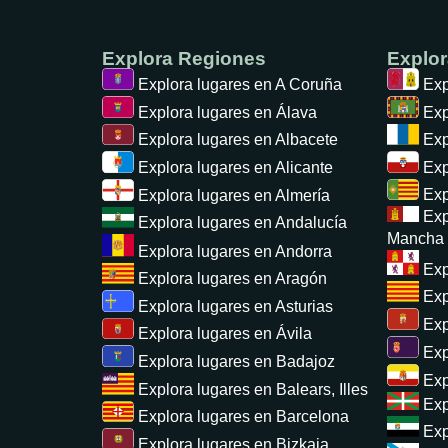
Explora Regiones
Explo
Explora lugares en
A Coruña
Exp
Explora lugares en
Álava
Exp
Exp
Explora lugares en
Albacete
Exp
Explora lugares en
Alicante
Exp
Explora lugares en
Almería
Exp
Explora lugares en
Andalucía
Mancha
Explora lugares en
Andorra
Exp
Explora lugares en
Aragón
Exp
Explora lugares en
Asturias
Exp
Explora lugares en
Ávila
Exp
Explora lugares en
Badajoz
Exp
Explora lugares en
Balears, Illes
Exp
Explora lugares en
Barcelona
Exp
Explora lugares en
Bizkaia