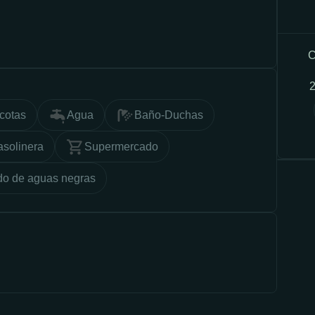
C
cotas
Agua
Baño-Duchas
solinera
Supermercado
do de aguas negras