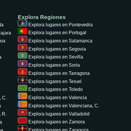
Explora Regiones
da
Explora lugares en
Pontevedra
Explora lugares en
Portugal
ajara
Explora lugares en
Salamanca
oa
Explora lugares en
Segovia
a
Explora lugares en
Sevilla
a
Explora lugares en
Soria
Explora lugares en
Tarragona
Explora lugares en
Teruel
Explora lugares en
Toledo
Explora lugares en
Valencia
 C.
Explora lugares en
Valenciana, C.
a
Explora lugares en
Valladolid
 R.
Explora lugares en
Zamora
a
Explora lugares en
Zaragoza
se