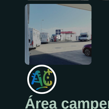
+2
Área camper