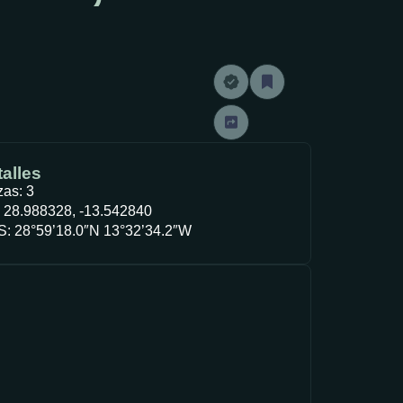
alles
zas: 3
 28.988328, -13.542840
: 28°59’18.0″N 13°32’34.2″W