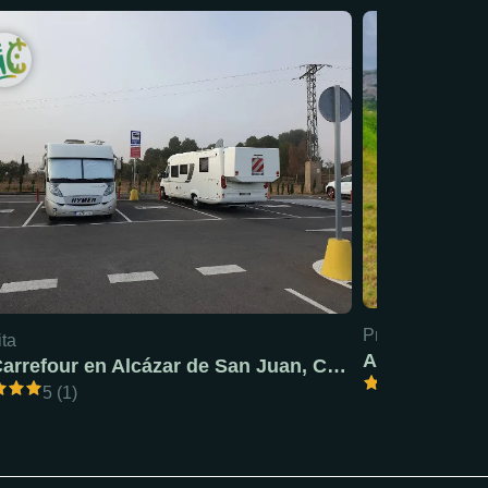
Precio mín: 18 €
ita
AC Pola de S
AC Carrefour en Alcázar de San Juan, Ciudad Real
5 (1)
5 (1)