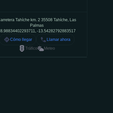
arretera Tahíche km. 2 35508 Tahíche, Las
Palmas
28.98834402293711, -13.54282792883517
Cómo llegar
Llamar ahora
Tráfico
Meteo