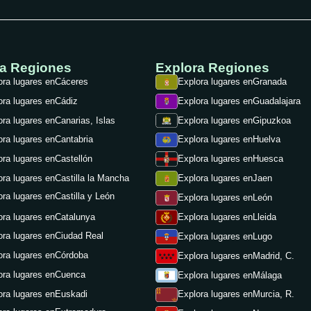
ra Regiones
Explora Regiones
ora lugares en
Cáceres
Explora lugares en
Granada
ora lugares en
Cádiz
Explora lugares en
Guadalajara
ora lugares en
Canarias, Islas
Explora lugares en
Gipuzkoa
ora lugares en
Cantabria
Explora lugares en
Huelva
ora lugares en
Castellón
Explora lugares en
Huesca
ora lugares en
Castilla la Mancha
Explora lugares en
Jaen
ora lugares en
Castilla y León
Explora lugares en
León
ora lugares en
Catalunya
Explora lugares en
Lleida
ora lugares en
Ciudad Real
Explora lugares en
Lugo
ora lugares en
Córdoba
Explora lugares en
Madrid, C.
ora lugares en
Cuenca
Explora lugares en
Málaga
ora lugares en
Euskadi
Explora lugares en
Murcia, R.