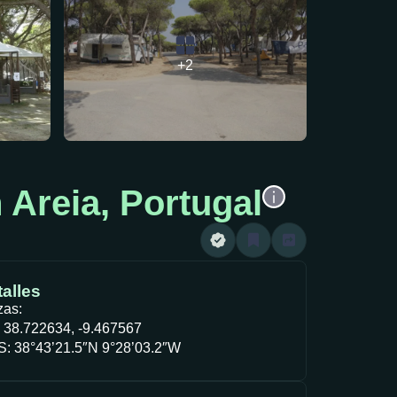
+2
Areia, Portugal
alles
zas:
 38.722634, -9.467567
: 38°43’21.5″N 9°28’03.2″W