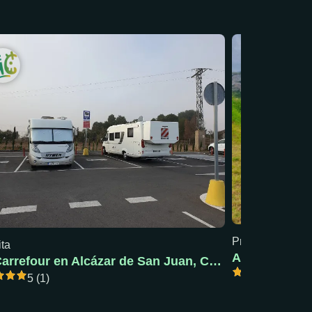
Precio mín: 18 €
ita
AC Pola de S
AC Carrefour en Alcázar de San Juan, Ciudad Real
5 (1)
5 (1)