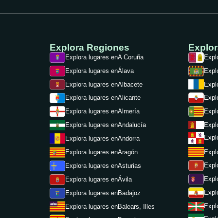
Explora Regiones
Explo
Explora lugares en
A Coruña
Expl
Explora lugares en
Álava
Expl
Explora lugares en
Albacete
Expl
Expl
Explora lugares en
Alicante
Expl
Explora lugares en
Almería
Expl
Explora lugares en
Andalucía
Expl
Explora lugares en
Andorra
Expl
Explora lugares en
Aragón
Expl
Explora lugares en
Asturias
Expl
Explora lugares en
Ávila
Expl
Explora lugares en
Badajoz
Expl
Explora lugares en
Balears, Illes