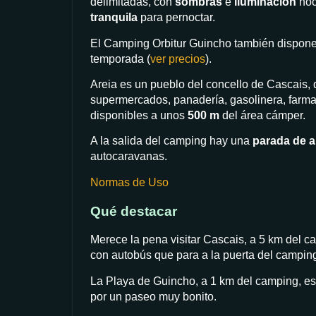
delimitadas, con
sombras
e
iluminación
noc
tranquila
para pernoctar.
El Camping Orbitur Guincho también dispone 
temporada (
ver precios
).
Areia es un pueblo del concello de Cascais, q
supermercados, panadería, gasolinera, farmac
disponibles a unos
500 m
del área cámper.
A la salida del camping hay una
parada de 
autocaravanas.
Normas de Uso
Qué destacar
Merece la pena visitar Cascais, a 5 km del c
con autobús que para a la puerta del campin
La Playa de Guincho, a 1 km del camping, es
por un paseo muy bonito.