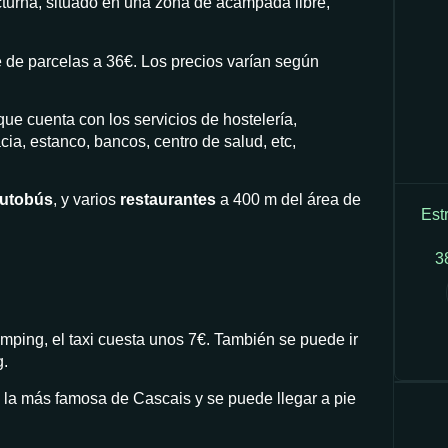
turna, situado en una zona de acampada libre,
de parcelas a 36€. Los precios varían según
ue cuenta con los servicios de hostelería,
ia, estanco, bancos, centro de salud, etc,
autobús
, y varios
restaurantes
a 400 m del área de
Est
3
amping, el taxi cuesta unos 7€. También se puede ir
g.
 la más famosa de Cascais y se puede llegar a pie