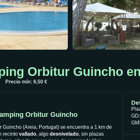
ng Orbitur Guincho en 
Precio mín: 6,50 €
Det
Pla
Camping Orbitur Guincho
GD:
GMS
 Guincho (Areia, Portugal) se encuentra a 1 km de
n recinto
vallado
, algo
desnivelado
, sin plazas