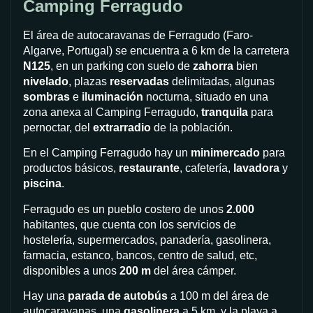
Camping Ferragudo
El área de autocaravanas de Ferragudo (Faro-
Algarve, Portugal) se encuentra a 6 km de la carretera
N125
, en un parking con suelo de
zahorra
bien
nivelado
, plazas
reservadas
delimitadas, algunas
sombras
e
iluminación
nocturna, situado en una
zona anexa al Camping Ferragudo,
tranquila
para
pernoctar, del
extrarradio
de la población.
En el Camping Ferragudo hay un
minimercado
para
productos básicos,
restaurante
, cafetería,
lavadora
y
piscina
.
Ferragudo es un pueblo costero de unos
2.000
habitantes, que cuenta con los servicios de
hostelería, supermercados, panadería, gasolinera,
farmacia, estanco, bancos, centro de salud, etc,
disponibles a unos
200 m
del área cámper.
Hay una
parada de autobús
a 100 m del área de
autocaravanas, una
gasolinera
a 5 km, y la playa a