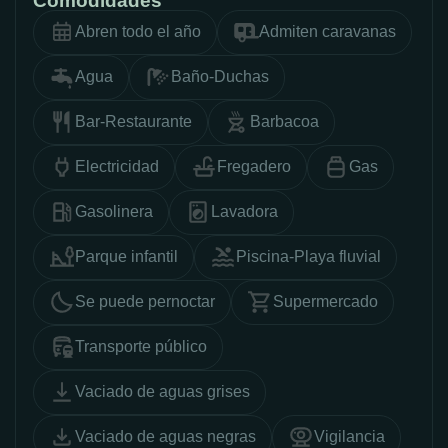
Comodidades
Abren todo el año
Admiten caravanas
Agua
Baño-Duchas
Bar-Restaurante
Barbacoa
Electricidad
Fregadero
Gas
Gasolinera
Lavadora
Parque infantil
Piscina-Playa fluvial
Se puede pernoctar
Supermercado
Transporte público
Vaciado de aguas grises
Vaciado de aguas negras
Vigilancia