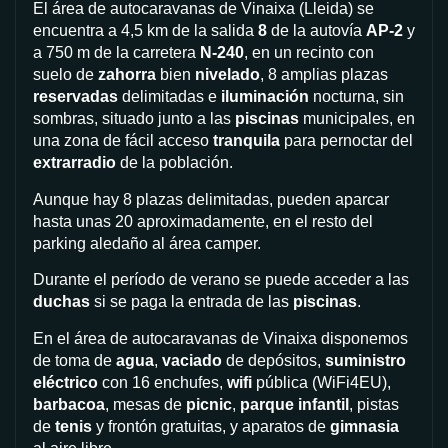
El área de autocaravanas de Vinaixa (Lleida) se
encuentra a 4,5 km de la salida
8
de la autovía
AP-2
y
a 750 m de la carretera
N-240
, en un recinto con
suelo de
zahorra
bien
nivelado
, 8 amplias plazas
reservadas
delimitadas e
iluminación
nocturna, sin
sombras, situado junto a las
piscinas
municipales, en
una zona de fácil acceso
tranquila
para pernoctar del
extrarradio
de la población.
Aunque hay 8 plazas delimitadas, pueden aparcar
hasta unas 20 aproximadamente, en el resto del
parking aledaño al área camper.
Durante el período de verano se puede acceder a las
duchas
si se paga la entrada de las
piscinas
.
En el área de autocaravanas de Vinaixa disponemos
de toma de
agua
,
vaciado
de depósitos,
suministro
eléctrico
con 16 enchufes,
wifi
pública (WiFi4EU),
barbacoa
, mesas de
picnic
,
parque infantil
, pistas
de
tenis
y frontón gratuitas, y aparatos de
gimnasia