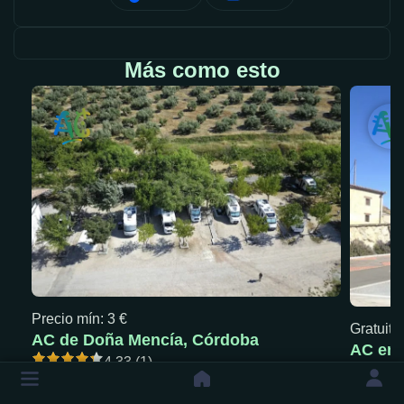
Más como esto
Precio mín: 3 €
Gratuita
AC de Doña Mencía, Córdoba
AC en 
4.33 (1)