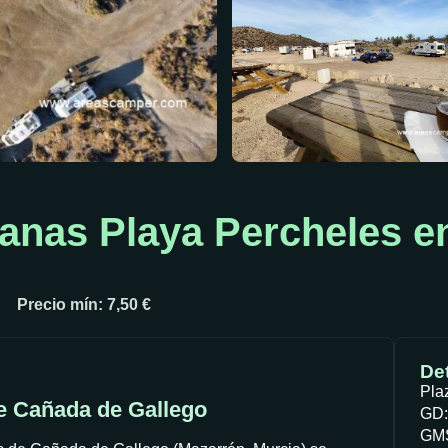
anas Playa Percheles e
Precio mín: 7,50 €
Det
Pla
e Cañada de Gallego
GD:
GMS