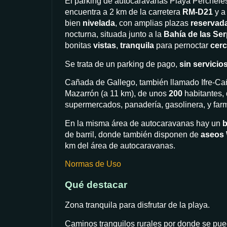
El parking de autocaravanas Playa Perchele
encuentra a 2 km de la carretera
RM-D21
y a
bien
nivelada
, con amplias plazas
reservad
nocturna, situada junto a la
Bahía de las Ser
bonitas
vistas
,
tranquila
para pernoctar
cerc
Se trata de un parking de pago,
sin servicio
Cañada de Gallego, también llamado Ifre-Ca
Mazarrón (a 11 km), de unos
200
habitantes, 
supermercados, panadería, gasolinera, y far
En la misma área de autocaravanas hay un
b
de barril, donde también disponen de
aseos
km del área de autocaravanas.
Normas de Uso
Qué destacar
Zona tranquila para disfrutar de la playa.
Caminos tranquilos rurales por donde se pue