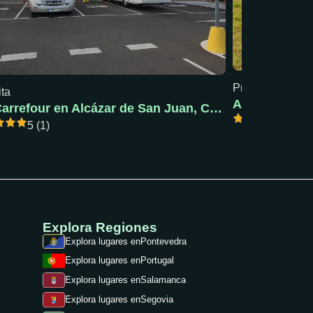
Precio mín: 18 €
ita
AC Pola de S
AC Carrefour en Alcázar de San Juan, Ciudad Real
5 (1)
5 (1)
Explora Regiones
Explora lugares en
Pontevedra
Explora lugares en
Portugal
Explora lugares en
Salamanca
Explora lugares en
Segovia