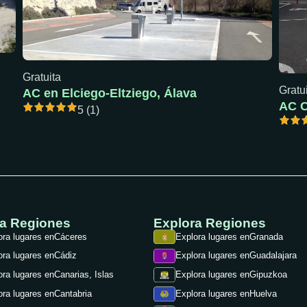
Gratuita
Gratu
AC en Elciego-Eltziego, Álava
5 (1)
ra Regiones
Explora Regiones
ora lugares en
Cáceres
Explora lugares en
Granada
ora lugares en
Cádiz
Explora lugares en
Guadalajara
ora lugares en
Canarias, Islas
Explora lugares en
Gipuzkoa
ora lugares en
Cantabria
Explora lugares en
Huelva