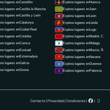
ora lugares en
Castellón
Explora lugares en
Huesca
ora lugares en
Castilla la Mancha
Explora lugares en
Jaen
ora lugares en
Castilla y León
Explora lugares en
León
ora lugares en
Catalunya
Explora lugares en
Lleida
ora lugares en
Ciudad Real
Explora lugares en
Lugo
ora lugares en
Córdoba
Explora lugares en
Madrid, C.
ora lugares en
Cuenca
Explora lugares en
Málaga
ora lugares en
Euskadi
Explora lugares en
Murcia, R.
ora lugares en
Extremadura
Explora lugares en
Navarra
ora lugares en
Galicia
Explora lugares en
Ourense
ora lugares en
Girona
Explora lugares en
Palencia
Contacto
|
Privacidad
|
Condiciones
|
|