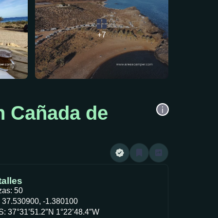
+7
n Cañada de
alles
zas: 50
 37.530900, -1.380100
: 37°31’51.2″N 1°22’48.4″W