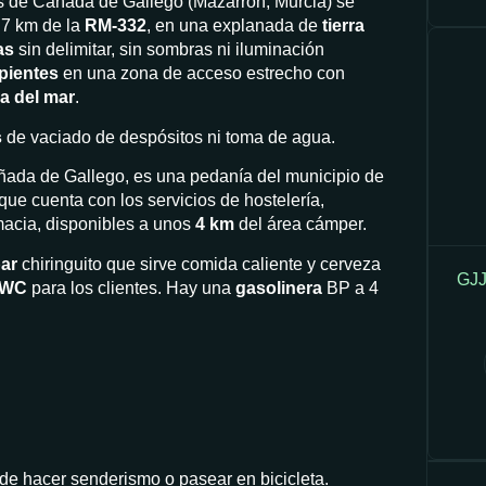
s de Cañada de Gallego (Mazarrón, Murcia) se
 7 km de la
RM-332
, en una explanada de
tierra
as
sin delimitar, sin sombras ni iluminación
pientes
en una zona de acceso estrecho con
a del mar
.
s
de vaciado de despósitos ni toma de agua.
ñada de Gallego, es una pedanía del municipio de
que cuenta con los servicios de hostelería,
macia, disponibles a unos
4 km
del área cámper.
ar
chiringuito que sirve comida caliente y cerveza
GJJ
 WC
para los clientes. Hay una
gasolinera
BP a 4
de hacer senderismo o pasear en bicicleta.