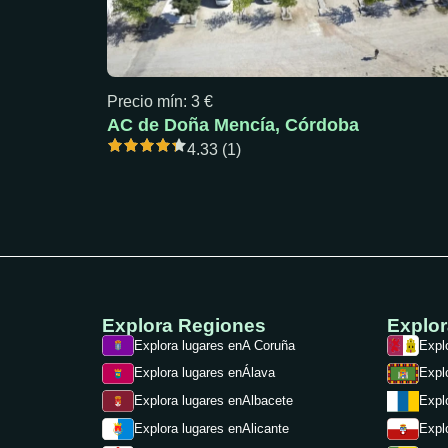
Precio mín: 3 €
AC de Doña Mencía, Córdoba
4.33 (1)
Explora Regiones
Explo
Explora lugares en
A Coruña
Expl
Explora lugares en
Álava
Expl
Explora lugares en
Albacete
Expl
Expl
Explora lugares en
Alicante