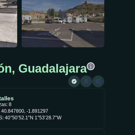
+2
ón, Guadalajara
alles
zas: 8
 40.847800, -1.891297
: 40°50’52.1″N 1°53’28.7″W