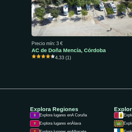
Precio mín: 3 €
AC de Doña Mencía, Córdoba
4.33 (1)
Explora Regiones
Explo
Explora lugares en
A Coruña
Expl
Explora lugares en
Álava
Expl
Explora lugares en
Albacete
Expl