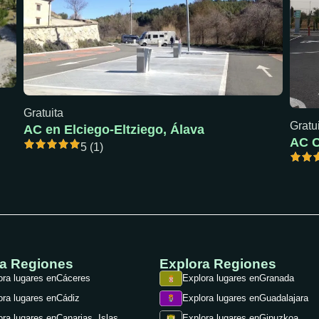
Gratuita
Gratu
AC en Elciego-Eltziego, Álava
5 (1)
ra Regiones
Explora Regiones
ora lugares en
Cáceres
Explora lugares en
Granada
ora lugares en
Cádiz
Explora lugares en
Guadalajara
ora lugares en
Canarias, Islas
Explora lugares en
Gipuzkoa