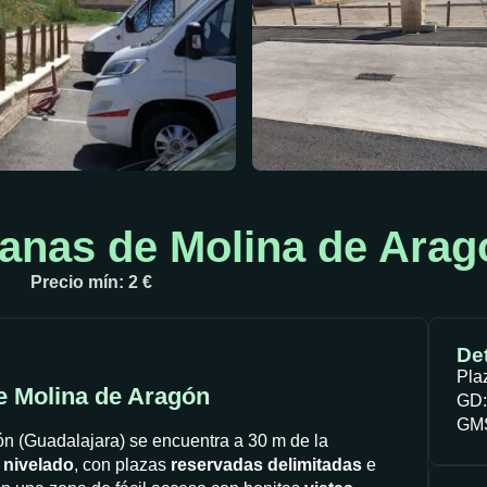
anas de Molina de Arag
Precio mín: 2 €
Det
Pla
e Molina de Aragón
GD:
GMS
n (Guadalajara) se encuentra a 30 m de la
n
nivelado
, con plazas
reservadas delimitadas
e