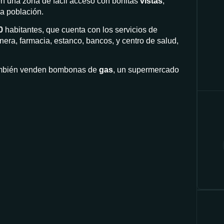
en una zona de fácil acceso con bonitas
vistas
,
a población.
0
habitantes, que cuenta con los servicios de
nera, farmacia, estanco, bancos, y centro de salud,
mbién venden bombonas de
gas
, un supermercado