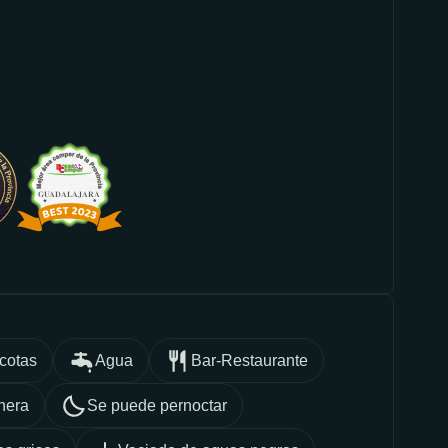
cotas
Agua
Bar-Restaurante
nera
Se puede pernoctar