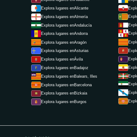
Expl
Explora lugares en
Alicante
Expl
Explora lugares en
Almería
Expl
Explora lugares en
Andalucía
Expl
Explora lugares en
Andorra
Expl
Explora lugares en
Aragón
Expl
Explora lugares en
Asturias
Expl
Explora lugares en
Ávila
Expl
Explora lugares en
Badajoz
Expl
Explora lugares en
Balears, Illes
Expl
Explora lugares en
Barcelona
Expl
Explora lugares en
Bizkaia
Expl
Explora lugares en
Burgos