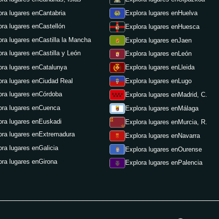
ora lugares en
Cantabria
Explora lugares en
Huelva
ora lugares en
Castellón
Explora lugares en
Huesca
ora lugares en
Castilla la Mancha
Explora lugares en
Jaen
ora lugares en
Castilla y León
Explora lugares en
León
ora lugares en
Catalunya
Explora lugares en
Lleida
ora lugares en
Ciudad Real
Explora lugares en
Lugo
ora lugares en
Córdoba
Explora lugares en
Madrid, C.
ora lugares en
Cuenca
Explora lugares en
Málaga
ora lugares en
Euskadi
Explora lugares en
Murcia, R.
ora lugares en
Extremadura
Explora lugares en
Navarra
ora lugares en
Galicia
Explora lugares en
Ourense
ora lugares en
Girona
Explora lugares en
Palencia