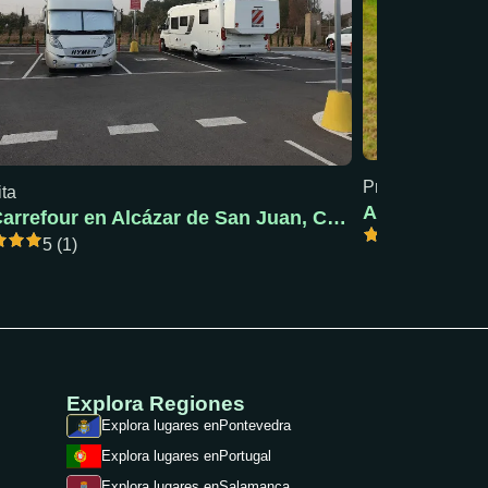
Precio mín: 18 €
ita
AC Pola de S
AC Carrefour en Alcázar de San Juan, Ciudad Real
5 (1)
5 (1)
Explora Regiones
Explora lugares en
Pontevedra
Explora lugares en
Portugal
Explora lugares en
Salamanca