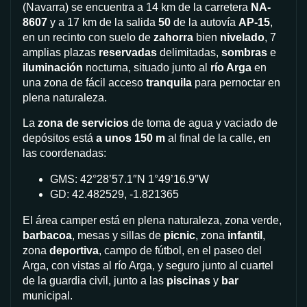
(Navarra) se encuentra a 14 km de la carretera
NA-
8607
y a 17 km de la salida
50
de la autovía
AP-15
,
en un recinto con suelo de
zahorra
bien
nivelado
, 7
amplias plazas
reservadas
delimitadas,
sombras
e
iluminación
nocturna, situado junto al
río Arga
en
una zona de fácil acceso
tranquila
para pernoctar en
plena naturaleza.
La
zona de servicios
de toma de agua y vaciado de
depósitos está
a unos 150 m
al final de la calle, en
las coordenadas:
GMS: 42°28’57.1″N 1°49’16.9″W
GD: 42.482529, -1.821365
El área camper está en plena naturaleza, zona verde,
barbacoa
, mesas y sillas de
picnic
, zona
infantil
,
zona
deportiva
, campo de fútbol, en el paseo del
Arga, con vistas al río Arga, y seguro junto al cuartel
de la guardia civil, junto a las
piscinas
y
bar
municipal.