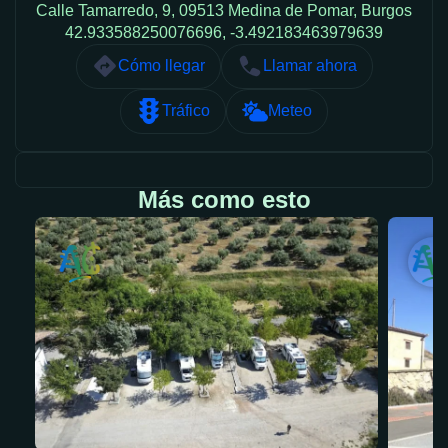
Calle Tamarredo, 9, 09513 Medina de Pomar, Burgos
42.933588250076696, -3.492183463979639
Cómo llegar
Llamar ahora
Tráfico
Meteo
Más como esto