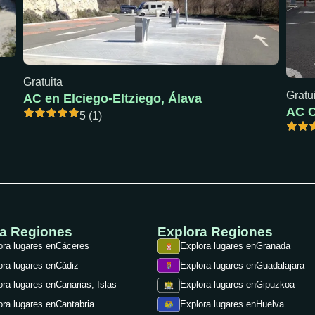
Gratuita
Gratu
AC en Elciego-Eltziego, Álava
5 (1)
ra Regiones
Explora Regiones
ora lugares en
Cáceres
Explora lugares en
Granada
ora lugares en
Cádiz
Explora lugares en
Guadalajara
ora lugares en
Canarias, Islas
Explora lugares en
Gipuzkoa
ora lugares en
Cantabria
Explora lugares en
Huelva