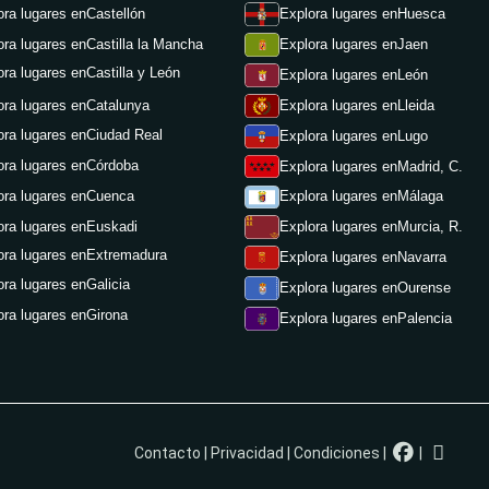
ora lugares en
Castellón
Explora lugares en
Huesca
ora lugares en
Castilla la Mancha
Explora lugares en
Jaen
ora lugares en
Castilla y León
Explora lugares en
León
ora lugares en
Catalunya
Explora lugares en
Lleida
ora lugares en
Ciudad Real
Explora lugares en
Lugo
ora lugares en
Córdoba
Explora lugares en
Madrid, C.
ora lugares en
Cuenca
Explora lugares en
Málaga
ora lugares en
Euskadi
Explora lugares en
Murcia, R.
ora lugares en
Extremadura
Explora lugares en
Navarra
ora lugares en
Galicia
Explora lugares en
Ourense
ora lugares en
Girona
Explora lugares en
Palencia
Contacto
|
Privacidad
|
Condiciones
|
|