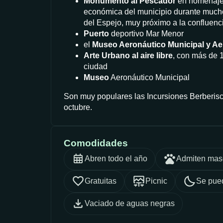
Monumento al Pescador
en homenaje 
económica del municipio durante mucho
del Espejo, muy próximo a la confluencia
Puerto
deportivo Mar Menor
el
Museo Aeronáutico Municipal y Ae
Arte Urbano al aire libre
, con más de 1
ciudad
Museo
Aeronáutico Municipal
Son muy populares las Incursiones Berberis
octubre.
Comodidades
Abren todo el año
Admiten mas
Gratuitas
Picnic
Se pue
Vaciado de aguas negras