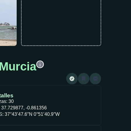
 Murcia
alles
zas: 30
 37.729877, -0.861356
: 37°43’47.6″N 0°51’40.9″W