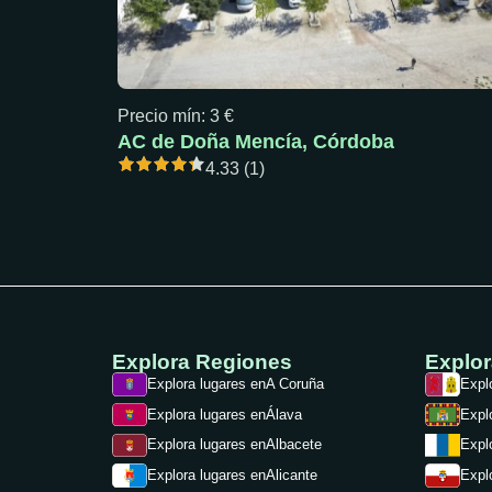
Precio mín: 3 €
AC de Doña Mencía, Córdoba
4.33 (1)
Explora Regiones
Explo
Explora lugares en
A Coruña
Expl
Explora lugares en
Álava
Expl
Explora lugares en
Albacete
Expl
Expl
Explora lugares en
Alicante