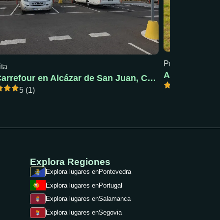
Precio mín: 18 €
ita
AC Pola de S
AC Carrefour en Alcázar de San Juan, Ciudad Real
5 (1)
5 (1)
Explora Regiones
Explora lugares en
Pontevedra
Explora lugares en
Portugal
Explora lugares en
Salamanca
Explora lugares en
Segovia