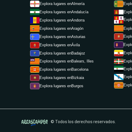
Expl
Explora lugares en
Almería
Expl
Explora lugares en
Andalucía
Expl
Explora lugares en
Andorra
Expl
Explora lugares en
Aragón
Expl
Explora lugares en
Asturias
Expl
Explora lugares en
Ávila
Expl
Explora lugares en
Badajoz
Expl
Explora lugares en
Balears, Illes
Expl
Explora lugares en
Barcelona
Expl
Explora lugares en
Bizkaia
Expl
Explora lugares en
Burgos
© Todos los derechos reservados.