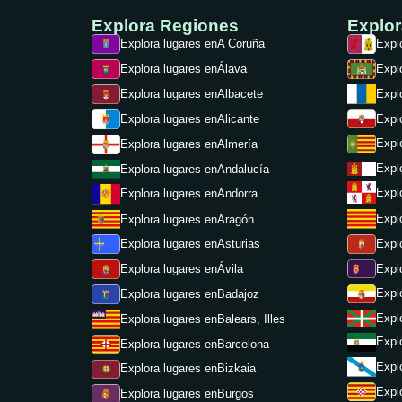
Explora Regiones
Explo
Explora lugares en
A Coruña
Expl
Explora lugares en
Álava
Expl
Explora lugares en
Albacete
Expl
Expl
Explora lugares en
Alicante
Expl
Explora lugares en
Almería
Expl
Explora lugares en
Andalucía
Expl
Explora lugares en
Andorra
Expl
Explora lugares en
Aragón
Expl
Explora lugares en
Asturias
Expl
Explora lugares en
Ávila
Expl
Explora lugares en
Badajoz
Expl
Explora lugares en
Balears, Illes
Expl
Explora lugares en
Barcelona
Expl
Explora lugares en
Bizkaia
Expl
Explora lugares en
Burgos