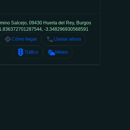
mino Salcejo, 09430 Huerta del Rey, Burgos
1.836372701287544, -3.348296930568591
Cómo llegar
Llamar ahora
Tráfico
Meteo