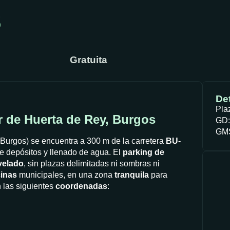
s
Gratuita
Det
Pla
r de Huerta de Rey, Burgos
GD:
GMS
Burgos) se encuentra a 300 m de la carretera
BU-
e depósitos y llenado de agua. El
parking de
velado
, sin plazas delimitadas ni sombras ni
cinas
municipales, en una zona
tranquila
para
 las siguientes
coordenadas
: