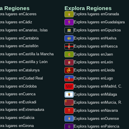
ra Regiones
Explora Regiones
ora lugares en
Cáceres
Explora lugares en
Granada
ora lugares en
Cádiz
Explora lugares en
Guadalajara
ora lugares en
Canarias, Islas
Explora lugares en
Gipuzkoa
ora lugares en
Cantabria
Explora lugares en
Huelva
ora lugares en
Castellón
Explora lugares en
Huesca
ora lugares en
Castilla la Mancha
Explora lugares en
Jaen
ora lugares en
Castilla y León
Explora lugares en
León
ora lugares en
Catalunya
Explora lugares en
Lleida
ora lugares en
Ciudad Real
Explora lugares en
Lugo
ora lugares en
Córdoba
Explora lugares en
Madrid, C.
ora lugares en
Cuenca
Explora lugares en
Málaga
ora lugares en
Euskadi
Explora lugares en
Murcia, R.
ora lugares en
Extremadura
Explora lugares en
Navarra
ora lugares en
Galicia
Explora lugares en
Ourense
ora lugares en
Girona
Explora lugares en
Palencia