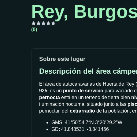
Rey, Burgo
(0)
Sobre este lugar
Descripción del área cámpe
El área de autocaravanas de Huerta de Rey (
925
, es un
punto de servicio
para vaciado d
pernocta
está en un terreno de tierra bien
ni
iluminación nocturna, situado junto a las
pis
pernoctar, del
extrarradio
de la población, en
GMS: 41°50’54.7″N 3°20’29.2″W
GD: 41.848531, -3.341456