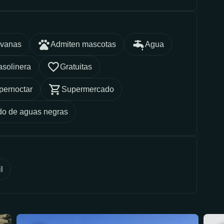
avanas
Admiten mascotas
Agua
solinera
Gratuitas
pernoctar
Supermercado
do de aguas negras
l