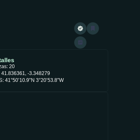
alles
zas: 20
 41.836361, -3.348279
: 41°50’10.9″N 3°20’53.8″W