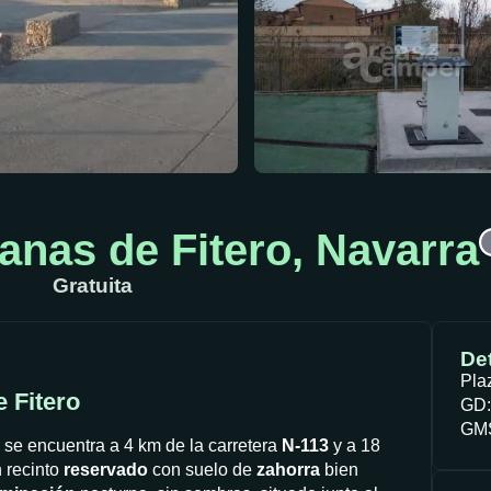
anas de Fitero, Navarra
Gratuita
Det
Pla
 Fitero
GD:
GMS
 se encuentra a 4 km de la carretera
N-113
y a 18
n recinto
reservado
con suelo de
zahorra
bien