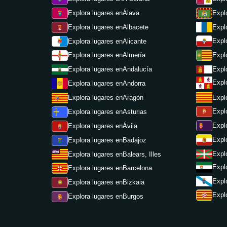
Explora lugares en
Álava
Expl
Explora lugares en
Albacete
Expl
Expl
Explora lugares en
Alicante
Expl
Explora lugares en
Almería
Expl
Explora lugares en
Andalucía
Expl
Explora lugares en
Andorra
Expl
Explora lugares en
Aragón
Expl
Explora lugares en
Asturias
Expl
Explora lugares en
Ávila
Expl
Explora lugares en
Badajoz
Expl
Explora lugares en
Balears, Illes
Expl
Explora lugares en
Barcelona
Expl
Explora lugares en
Bizkaia
Expl
Explora lugares en
Burgos