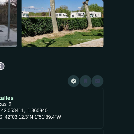
alles
zas: 9
 42.053411, -1.860940
: 42°03’12.3″N 1°51’39.4″W