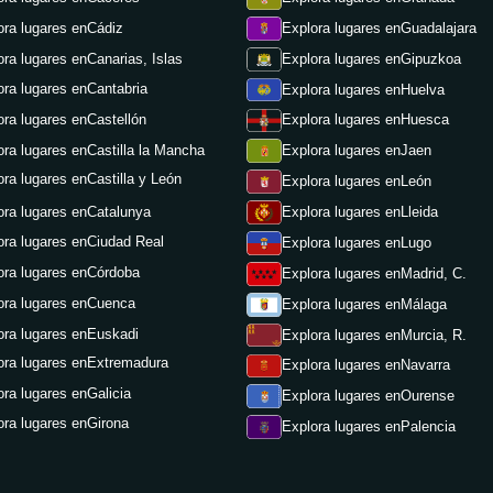
ora lugares en
Cádiz
Explora lugares en
Guadalajara
ora lugares en
Canarias, Islas
Explora lugares en
Gipuzkoa
ora lugares en
Cantabria
Explora lugares en
Huelva
ora lugares en
Castellón
Explora lugares en
Huesca
ora lugares en
Castilla la Mancha
Explora lugares en
Jaen
ora lugares en
Castilla y León
Explora lugares en
León
ora lugares en
Catalunya
Explora lugares en
Lleida
ora lugares en
Ciudad Real
Explora lugares en
Lugo
ora lugares en
Córdoba
Explora lugares en
Madrid, C.
ora lugares en
Cuenca
Explora lugares en
Málaga
ora lugares en
Euskadi
Explora lugares en
Murcia, R.
ora lugares en
Extremadura
Explora lugares en
Navarra
ora lugares en
Galicia
Explora lugares en
Ourense
ora lugares en
Girona
Explora lugares en
Palencia