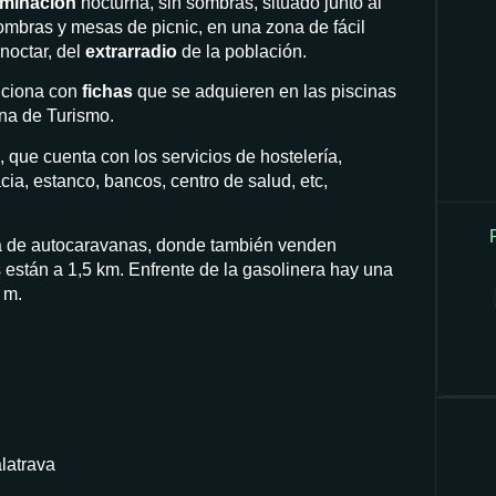
uminación
nocturna, sin sombras, situado junto al
ombras y mesas de picnic, en una zona de fácil
noctar, del
extrarradio
de la población.
unciona con
fichas
que se adquieren en las piscinas
ina de Turismo.
 que cuenta con los servicios de hostelería,
ia, estanco, bancos, centro de salud, etc,
a de autocaravanas, donde también venden
están a 1,5 km. Enfrente de la gasolinera hay una
 m.
latrava