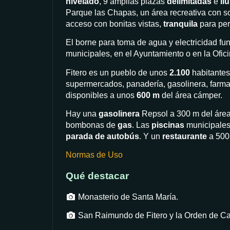
nivelado
, 9 amplias plazas
delimitadas
e
il
Parque las Chapas, un área recreativa con s
acceso con bonitas vistas,
tranquila
para per
El borne para toma de agua y electricidad f
municipales, en el Ayuntamiento o en la Ofic
Fitero es un pueblo de unos
2.100
habitantes,
supermercados, panadería, gasolinera, farmac
disponibles a unos
600 m
del área cámper.
Hay una
gasolinera
Repsol a 300 m del áre
bombonas de
gas
. Las
piscinas
municipales 
parada de autobús
. Y un
restaurante
a 500
Normas de Uso
Qué destacar
Monasterio de Santa María.
San Raimundo de Fitero y la Orden de Ca