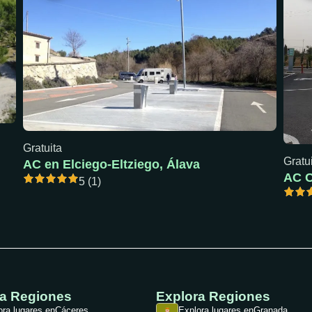
Gratuita
Gratu
AC en Elciego-Eltziego, Álava
5 (1)
ra Regiones
Explora Regiones
ora lugares en
Cáceres
Explora lugares en
Granada