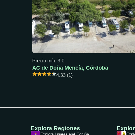
Precio mín: 3 €
AC de Doña Mencía, Córdoba
4.33 (1)
Explora Regiones
Explo
Explora lugares en
A Coruña
Expl