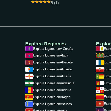
5 (1)
Explora Regiones
Explo
Explora lugares en
A Coruña
Expl
Explora lugares en
Álava
Expl
Explora lugares en
Albacete
Expl
Expl
Explora lugares en
Alicante
Expl
Explora lugares en
Almería
Expl
Explora lugares en
Andalucía
Expl
Explora lugares en
Andorra
Expl
Explora lugares en
Aragón
Expl
Explora lugares en
Asturias
Expl
Explora lugares en
Ávila