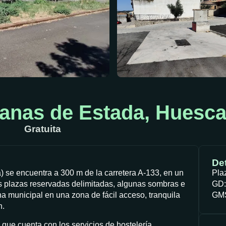
vanas de Estada, Huesc
Gratuita
Det
 se encuentra a 300 m de la carretera A-133, en un
Pla
as plazas reservadas delimitadas, algunas sombras e
GD:
ina municipal en una zona de fácil acceso, tranquila
GMS
n.
que cuenta con los servicios de hostelería,