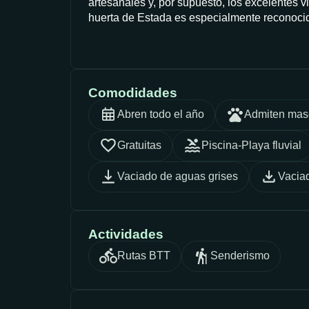
artesanales y, por supuesto, los excelentes
huerta de Estada es especialmente reconoci
Comodidades
Abren todo el año
Admiten mas
Gratuitas
Piscina-Playa fluvial
Vaciado de aguas grises
Vacia
Actividades
Rutas BTT
Senderismo