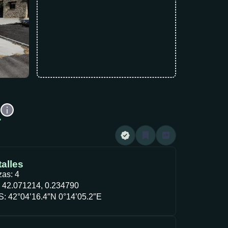
a
alles
zas: 4
 42.071214, 0.234790
: 42°04’16.4″N 0°14’05.2″E