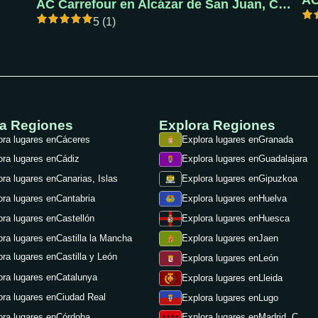
AC
AC Carrefour en Alcázar de San Juan, Ciudad Real
5 (1)
ra Regiones
Explora Regiones
ora lugares en
Cáceres
Explora lugares en
Granada
ora lugares en
Cádiz
Explora lugares en
Guadalajara
ora lugares en
Canarias, Islas
Explora lugares en
Gipuzkoa
ora lugares en
Cantabria
Explora lugares en
Huelva
ora lugares en
Castellón
Explora lugares en
Huesca
ora lugares en
Castilla la Mancha
Explora lugares en
Jaen
ora lugares en
Castilla y León
Explora lugares en
León
ora lugares en
Catalunya
Explora lugares en
Lleida
ora lugares en
Ciudad Real
Explora lugares en
Lugo
ora lugares en
Córdoba
Explora lugares en
Madrid, C.