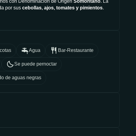
 vinos con Denominación de Origen
Somontano
. La
da por sus
cebollas, ajos, tomates y pimientos
.
cotas
Agua
Bar-Restaurante
Se puede pernoctar
do de aguas negras