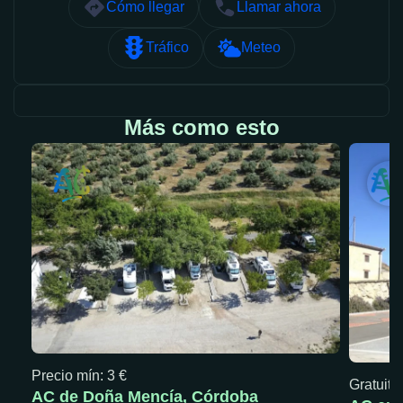
Cómo llegar
Llamar ahora
Tráfico
Meteo
Más como esto
Precio mín: 3 €
Gratuita
AC de Doña Mencía, Córdoba