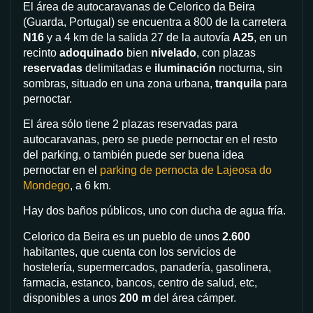
El área de autocaravanas de Celorico da Beira
(Guarda, Portugal) se encuentra a 800 de la carretera
N16
y a 4 km de la salida 27 de la autovía
A25
, en un
recinto
adoquinado
bien
nivelado
, con plazas
reservadas
delimitadas e
iluminación
nocturna, sin
sombras, situado en una zona urbana,
tranquila
para
pernoctar.
El área sólo tiene 2 plazas reservadas para
autocaravanas, pero se puede pernoctar en el resto
del parking, o también puede ser buena idea
pernoctar en el
parking de pernocta de Lajeosa do
Mondego
, a 6 km.
Hay dos baños públicos, uno con ducha de agua fría.
Celorico da Beira es un pueblo de unos
2.600
habitantes, que cuenta con los servicios de
hostelería, supermercados, panadería, gasolinera,
farmacia, estanco, bancos, centro de salud, etc,
disponibles a unos
200 m
del área cámper.