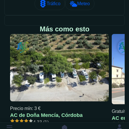
Tráfico
Meteo
Más como esto
Precio mín: 3 €
Gratuita
AC de Doña Mencía, Córdoba
AC en 
4.33 (1)