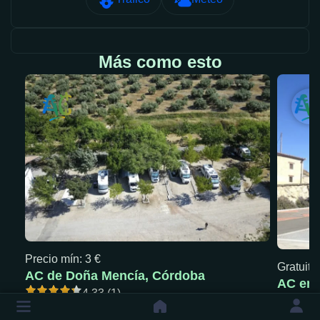
Más como esto
Precio mín: 3 €
Gratuita
AC de Doña Mencía, Córdoba
AC en 
4.33 (1)