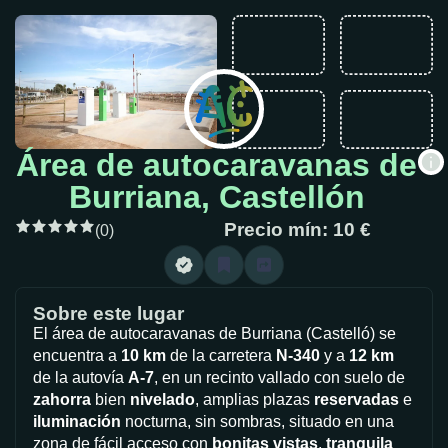
Área de autocaravanas de
Burriana, Castellón
Precio mín: 10 €
(0)
Sobre este lugar
El área de autocaravanas de Burriana (Castelló) se
encuentra a
10 km
de la carretera
N-340
y a
12 km
de la autovía
A-7
, en un recinto vallado con suelo de
zahorra
bien
nivelado
, amplias plazas
reservadas
e
iluminación
nocturna, sin sombras, situado en una
zona de fácil acceso con
bonitas vistas
,
tranquila