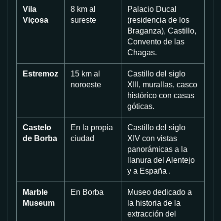
Vila
8 km al
Palacio Ducal
Viçosa
sureste
(residencia de los
Braganza), Castillo,
Convento de las
Chagas.
Estremoz
15 km al
Castillo del siglo
noroeste
XIII, murallas, casco
histórico con casas
góticas.
Castelo
En la propia
Castillo del siglo
de Borba
ciudad
XIV con vistas
panorámicas a la
llanura del Alentejo
y a España .
Marble
En Borba
Museo dedicado a
Museum
la historia de la
extracción del