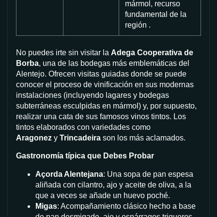
mármol, recurso
fundamental de la
región .
No puedes irte sin visitar la
Adega Cooperativa de
Borba
, una de las bodegas más emblemáticas del
Alentejo. Ofrecen visitas guiadas donde se puede
conocer el proceso de vinificación en sus modernas
instalaciones (incluyendo lagares y bodegas
subterráneas esculpidas en mármol) y, por supuesto,
realizar una cata de sus famosos vinos tintos. Los
tintos elaborados con variedades como
Aragonez
y
Trincadeira
son los más aclamados.
Gastronomía típica que Debes Probar
Açorda Alentejana
: Una sopa de pan espesa
aliñada con cilantro, ajo y aceite de oliva, a la
que a veces se añade un huevo poché.
Migas
: Acompañamiento clásico hecho a base
de pan desmigado, ajo y espárragos trigueros,