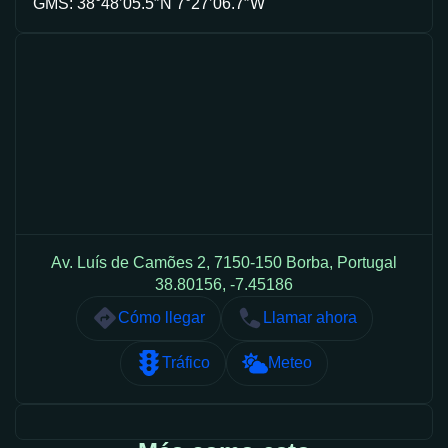
GMS: 38°48’05.5″N 7°27’06.7″W
Av. Luís de Camões 2, 7150-150 Borba, Portugal
38.80156, -7.45186
Cómo llegar
Llamar ahora
Tráfico
Meteo