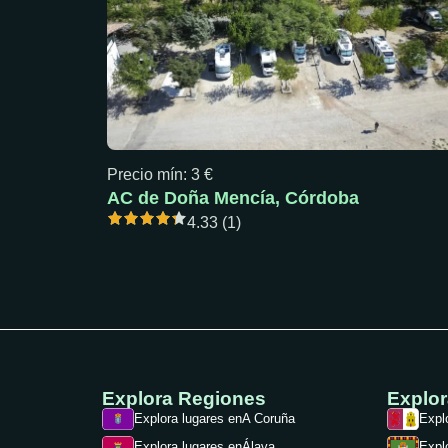
Precio mín: 3 €
AC de Doña Mencía, Córdoba
4.33 (1)
Explora Regiones
Explo
Explora lugares en
A Coruña
Expl
Explora lugares en
Álava
Expl