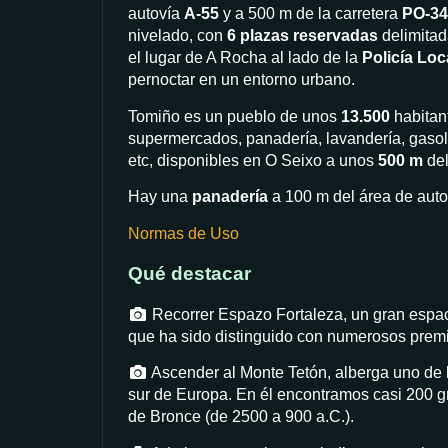
autovía
A-55
y a 500 m de la carretera
PO-34
nivelado, con
6 plazas reservadas
delimita
el lugar de A Rocha al lado de la
Policía Loc
pernoctar en un entorno urbano.
Tomiño es un pueblo de unos
13.500
habitant
supermercados, panadería, lavandería, gasoli
etc, disponibles en O Seixo a unos
500 m
del
Hay una
panadería
a 100 m del área de aut
Normas de Uso
Qué destacar
Recorrer Espazo Fortaleza, un gran espaci
que ha sido distinguido con numerosos premi
Ascender al Monte Tetón, alberga uno de l
sur de Europa. En él encontramos casi 200 g
de Bronce (de 2500 a 900 a.C.).