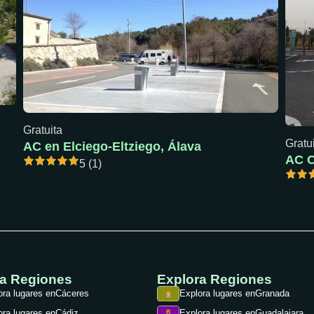
Gratuita
Gratu
AC en Elciego-Eltziego, Álava
5 (1)
ra Regiones
Explora Regiones
ora lugares en
Cáceres
Explora lugares en
Granada
ora lugares en
Cádiz
Explora lugares en
Guadalajara