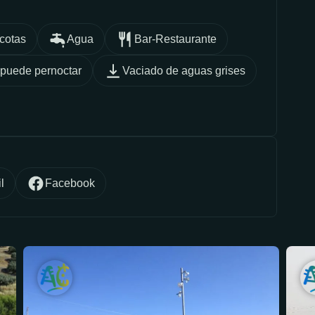
cotas
Agua
Bar-Restaurante
puede pernoctar
Vaciado de aguas grises
l
Facebook