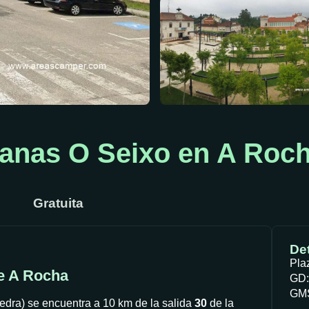
vanas O Seixo en A Roc
Gratuita
Det
Pla
e A Rocha
GD:
GMS
dra) se encuentra a 10 km de la salida
30
de la