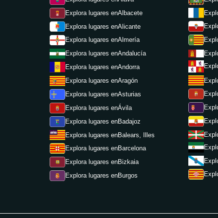
Explora lugares en
Albacete
Expl
Expl
Explora lugares en
Alicante
Expl
Explora lugares en
Almería
Expl
Explora lugares en
Andalucía
Expl
Explora lugares en
Andorra
Expl
Explora lugares en
Aragón
Expl
Explora lugares en
Asturias
Expl
Explora lugares en
Ávila
Expl
Explora lugares en
Badajoz
Expl
Explora lugares en
Balears, Illes
Expl
Explora lugares en
Barcelona
Expl
Explora lugares en
Bizkaia
Expl
Explora lugares en
Burgos