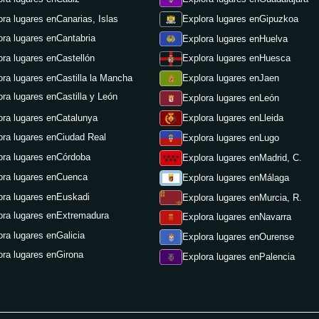
ora lugares en
Canarias, Islas
Explora lugares en
Gipuzkoa
ora lugares en
Cantabria
Explora lugares en
Huelva
ora lugares en
Castellón
Explora lugares en
Huesca
ora lugares en
Castilla la Mancha
Explora lugares en
Jaen
ora lugares en
Castilla y León
Explora lugares en
León
ora lugares en
Catalunya
Explora lugares en
Lleida
ora lugares en
Ciudad Real
Explora lugares en
Lugo
ora lugares en
Córdoba
Explora lugares en
Madrid, C.
ora lugares en
Cuenca
Explora lugares en
Málaga
ora lugares en
Euskadi
Explora lugares en
Murcia, R.
ora lugares en
Extremadura
Explora lugares en
Navarra
ora lugares en
Galicia
Explora lugares en
Ourense
ora lugares en
Girona
Explora lugares en
Palencia