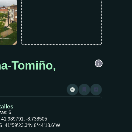
ha-Tomiño,
alles
zas: 6
 41.989791, -8.738505
: 41°59’23.3″N 8°44’18.6″W