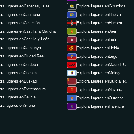
ora lugares en
Canarias, Islas
Explora lugares en
Gipuzkoa
ora lugares en
Cantabria
Explora lugares en
Huelva
ora lugares en
Castellón
Explora lugares en
Huesca
ora lugares en
Castilla la Mancha
Explora lugares en
Jaen
ora lugares en
Castilla y León
Explora lugares en
León
ora lugares en
Catalunya
Explora lugares en
Lleida
ora lugares en
Ciudad Real
Explora lugares en
Lugo
ora lugares en
Córdoba
Explora lugares en
Madrid, C.
ora lugares en
Cuenca
Explora lugares en
Málaga
ora lugares en
Euskadi
Explora lugares en
Murcia, R.
ora lugares en
Extremadura
Explora lugares en
Navarra
ora lugares en
Galicia
Explora lugares en
Ourense
ora lugares en
Girona
Explora lugares en
Palencia