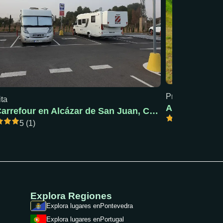
Precio mín: 18 €
ita
AC Pola de S
AC Carrefour en Alcázar de San Juan, Ciudad Real
5 (1)
5 (1)
Explora Regiones
Explora lugares en
Pontevedra
Explora lugares en
Portugal