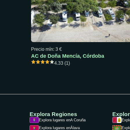
Precio mín: 3 €
AC de Doña Mencía, Córdoba
4.33 (1)
Explora Regiones
Explo
Explora lugares en
A Coruña
Expl
Explora lugares en
Álava
Expl