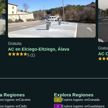
Gratuita
Gratu
AC en Elciego-Eltziego, Álava
5 (1)
ra Regiones
Explora Regiones
ora lugares en
Cáceres
Explora lugares en
Granada
ora lugares en
Cádiz
Explora lugares en
Guadalajara