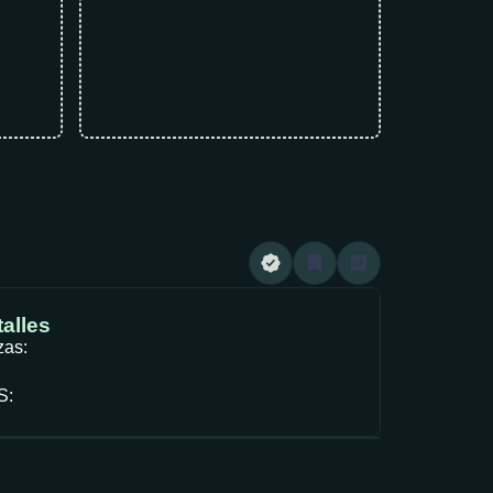
alles
zas:
S: