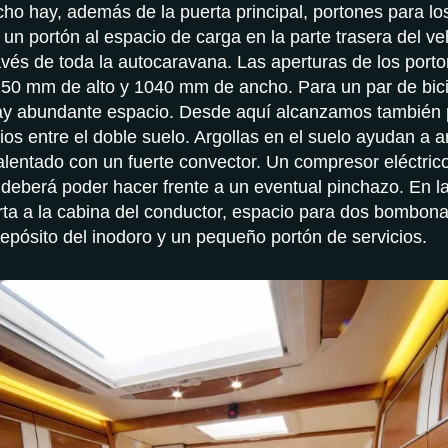
cho hay, además de la puerta principal, portones para lo
 un portón al espacio de carga en la parte trasera del ve
avés de toda la autocaravana. Las aperturas de los por
50 mm de alto y 1040 mm de ancho. Para un par de bici
hay abundante espacio. Desde aquí alcanzamos también p
ios entre el doble suelo. Argollas en el suelo ayudan a a
alentado con un fuerte convector. Un compresor eléctric
deberá poder hacer frente a un eventual pinchazo. En la
ta a la cabina del conductor, espacio para dos bombona
depósito del inodoro y un pequeño portón de servicios.