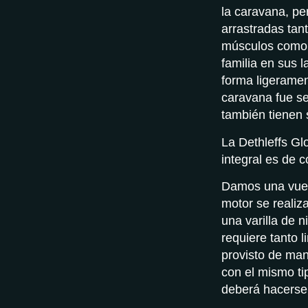
la caravana, pe
arrastradas tan
músculos como p
familia en sus 
forma ligerame
caravana fue se
también tienen 
La Dethleffs Gl
integral es de 
Damos una vuelt
motor se realiz
una varilla de n
requiere tanto 
provisto de man
con el mismo ti
deberá hacerse 