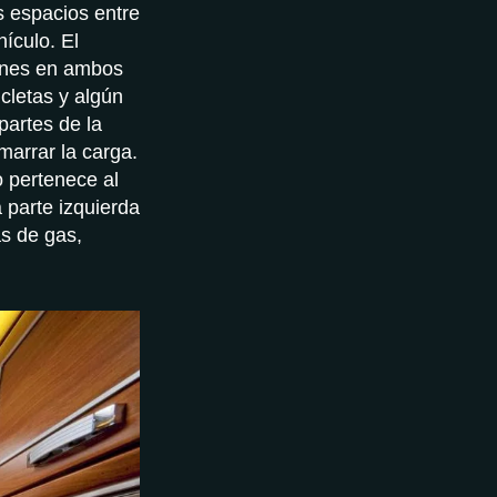
s espacios entre
hículo. El
tones en ambos
cletas y algún
artes de la
marrar la carga.
o pertenece al
 parte izquierda
s de gas,