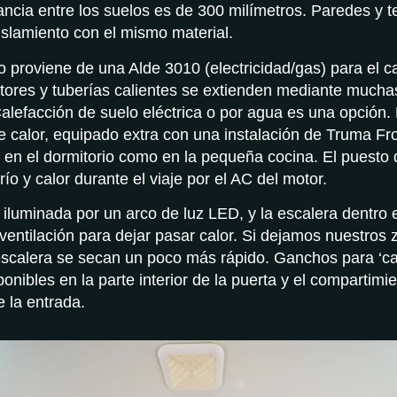
ancia entre los suelos es de 300 milímetros. Paredes y t
islamiento con el mismo material.
o proviene de una Alde 3010 (electricidad/gas) para el c
ores y tuberías calientes se extienden mediante mucha
Calefacción de suelo eléctrica o por agua es una opción. 
 calor, equipado extra con una instalación de Truma Fro
 en el dormitorio como en la pequeña cocina. El puesto
río y calor durante el viaje por el AC del motor.
 iluminada por un arco de luz LED, y la escalera dentro 
e ventilación para dejar pasar calor. Si dejamos nuestros
escalera se secan un poco más rápido. Ganchos para ‘c
ponibles en la parte interior de la puerta y el compartim
e la entrada.