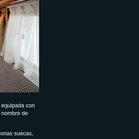
á equipada con
l nombre de
oronas suecas,