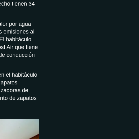
echo tienen 34
alor por agua
s emisiones al
El habitáculo
st Air que tiene
 de conducción
en el habitáculo
 zapatos
azadoras de
iento de zapatos