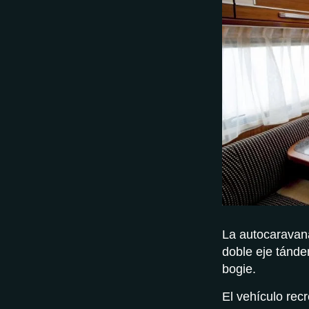
La autocaravana
doble eje tánde
bogie.
El vehículo rec