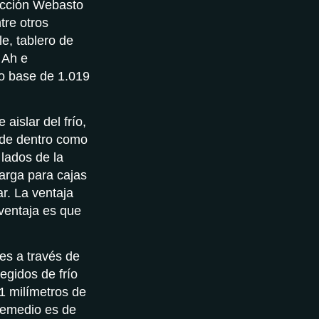
facción Webasto
tre otros
e, tablero de
 Ah e
lo base de 1.019
aislar del frío,
sde dentro como
lados de la
arga para cajas
ar. La ventaja
sventaja es que
es a través de
egidos de frío
1 milímetros de
tremedio es de