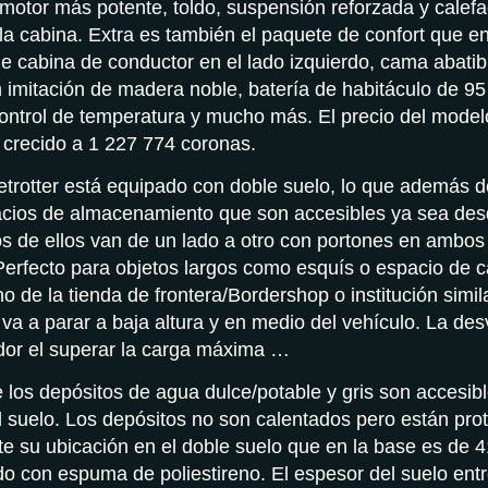
 motor más potente, toldo, suspensión reforzada y cale
 la cabina. Extra es también el paquete de confort que en
de cabina de conductor en el lado izquierdo, cama abatibl
 imitación de madera noble, batería de habitáculo de 95
control de temperatura y mucho más. El precio del mode
crecido a 1 227 774 coronas.
trotter está equipado con doble suelo, lo que además de 
cios de almacenamiento que son accesibles ya sea de
s de ellos van de un lado a otro con portones en ambos 
erfecto para objetos largos como esquís o espacio de c
o de la tienda de frontera/Bordershop o institución simil
 va a parar a baja altura y en medio del vehículo. La de
dor el superar la carga máxima …
 los depósitos de agua dulce/potable y gris son accesibl
el suelo. Los depósitos no son calentados pero están prot
e su ubicación en el doble suelo que en la base es de 4
do con espuma de poliestireno. El espesor del suelo en