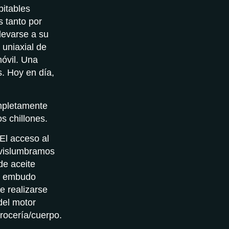
bitables
 tanto por
levarse a su
 uniaxial de
óvil. Una
s. Hoy en día,
ompletamente
s chillones.
El acceso al
í vislumbramos
 de aceite
un embudo
e realizarse
del motor
rocería/cuerpo.