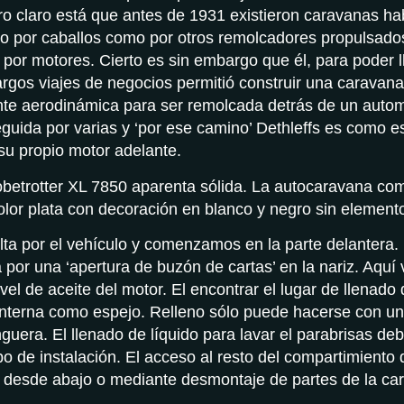
ro claro está que antes de 1931 existieron caravanas ha
to por caballos como por otros remolcadores propulsados
or motores. Cierto es sin embargo que él, para poder l
largos viajes de negocios permitió construir una caravana
nte aerodinámica para ser remolcada detrás de un autom
guida por varias y ‘por ese camino’ Dethleffs es como e
su propio motor adelante.
obetrotter XL 7850 aparenta sólida. La autocaravana c
color plata con decoración en blanco y negro sin elemento
a por el vehículo y comenzamos en la parte delantera. 
a por una ‘apertura de buzón de cartas’ en la nariz. Aqu
ivel de aceite del motor. El encontrar el lugar de llenado
linterna como espejo. Relleno sólo puede hacerse con 
guera. El llenado de líquido para lavar el parabrisas deb
po de instalación. El acceso al resto del compartimiento 
desde abajo o mediante desmontaje de partes de la car