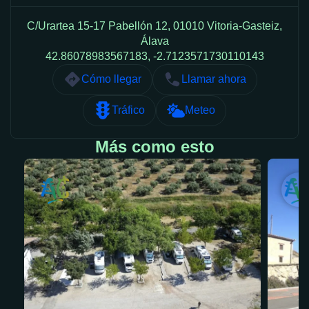
C/Urartea 15-17 Pabellón 12, 01010 Vitoria-Gasteiz,
Álava
42.86078983567183, -2.7123571730110143
Cómo llegar
Llamar ahora
Tráfico
Meteo
Más como esto